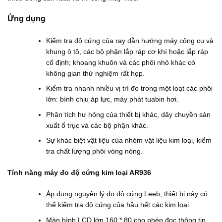
.
0
.
0
0
0
0
Ứng dụng
₫
0
.
₫
đ
Kiểm tra độ cứng của ray dẫn hướng máy công cụ và
ế
khung ô tô, các bộ phận lắp ráp cơ khí hoặc lắp ráp
n
cố định; khoang khuôn và các phôi nhỏ khác có
1
0
không gian thử nghiệm rất hẹp.
5
.
Kiểm tra nhanh nhiều vị trí đo trong một loạt các phôi
0
lớn: bình chịu áp lực, máy phát tuabin hơi.
0
0
Phân tích hư hỏng của thiết bị khác, dây chuyền sản
.
xuất ổ trục và các bộ phận khác.
0
0
Sự khác biệt vật liệu của nhóm vật liệu kim loại, kiểm
0
₫
tra chất lượng phôi vòng nóng.
Tính năng máy đo độ cứng kim loại AR936
Áp dụng nguyên lý đo độ cứng Leeb, thiết bị này có
thể kiểm tra độ cứng của hầu hết các kim loại.
Màn hình LCD lớn 160 * 80 cho phép đọc thông tin