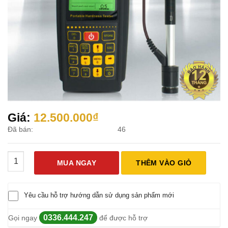
Giá:
12.500.000
₫
Đã bán:
46
Máy đo độ cứng kim loại Smart Sensor AR936 số lượng
MUA NGAY
THÊM VÀO GIỎ
Yêu cầu hỗ trợ hướng dẫn sử dụng sản phẩm mới
0336.444.247
Gọi ngay
để được hỗ trợ