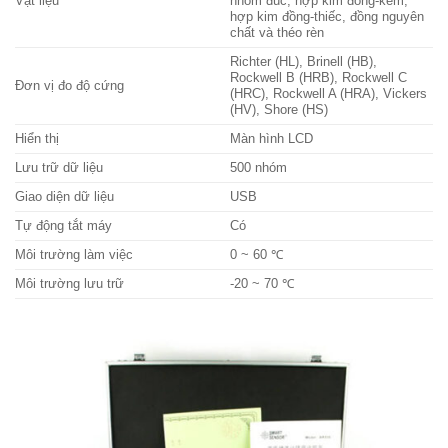
Vật liệu
nhôm đúc, hợp kim đồng-kẽm,
hợp kim đồng-thiếc, đồng nguyên
chất và théo rèn
Richter (HL), Brinell (HB),
Rockwell B (HRB), Rockwell C
Đơn vị đo độ cứng
(HRC), Rockwell A (HRA), Vickers
(HV), Shore (HS)
Hiển thị
Màn hình LCD
Lưu trữ dữ liệu
500 nhóm
Giao diện dữ liệu
USB
Tự động tắt máy
Có
Môi trường làm việc
0 ~ 60 ℃
Môi trường lưu trữ
-20 ~ 70 ℃