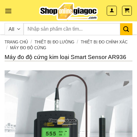
Skip
to
content
/
/
TRANG CHỦ
THIẾT BỊ ĐO LƯỜNG
THIẾT BỊ ĐO CHÍNH XÁC
/
MÁY ĐO ĐỘ CỨNG
Máy đo độ cứng kim loại Smart Sensor AR936