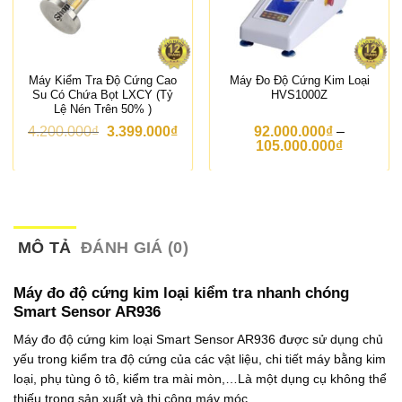
Máy Kiểm Tra Độ Cứng Cao
Máy Đo Độ Cứng Kim Loại
Su Có Chứa Bọt LXCY (Tỷ
HVS1000Z
Lệ Nén Trên 50% )
G
G
4.200.000
₫
3.399.000
₫
92.000.000
₫
–
i
i
K
105.000.000
₫
á
á
h
g
h
o
ố
i
ả
c
ệ
n
l
n
g
à
t
g
:
ạ
i
MÔ TẢ
ĐÁNH GIÁ (0)
4
i
á
.
l
:
2
à
t
Máy đo độ cứng kim loại kiểm tra nhanh chóng
0
:
ừ
Smart Sensor AR936
0
3
9
.
.
2
Máy đo độ cứng kim loại Smart Sensor AR936 được sử dụng chủ
0
3
.
yếu trong kiểm tra độ cứng của các vật liệu, chi tiết máy bằng kim
0
9
0
0
9
0
loại, phụ tùng ô tô, kiểm tra mài mòn,…Là một dụng cụ không thể
₫
.
0
thiếu trong sản xuất và thi công máy móc.