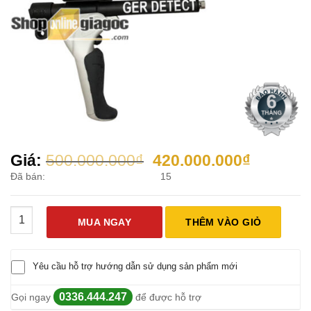
Giá
Giá
Giá:
500.000.000
₫
420.000.000
₫
gốc
hiện
Đã bán:
15
là:
tại
500.000.000₫.
là:
Máy Dò Kim Loại TITAN GER1000 số lượng
420.000
MUA NGAY
THÊM VÀO GIỎ
Yêu cầu hỗ trợ hướng dẫn sử dụng sản phẩm mới
0336.444.247
Gọi ngay
để được hỗ trợ