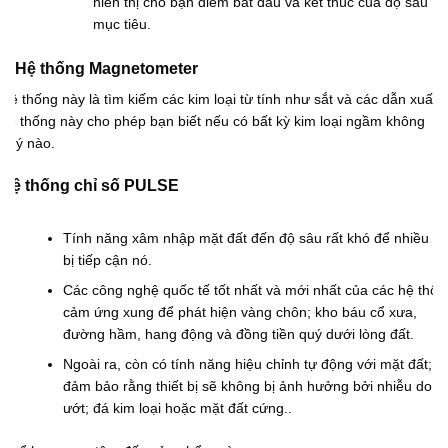
hiển thị cho bạn điểm bắt đầu và kết thúc của độ sâu
mục tiêu.
Hệ thống Magnetometer
Hệ thống này là tìm kiếm các kim loại từ tính như sắt và các dẫn xuất;
hệ thống này cho phép bạn biết nếu có bất kỳ kim loại ngầm không
quý nào.
Hệ thống chỉ số PULSE
Tính năng xâm nhập mặt đất đến độ sâu rất khó để nhiều thi
bị tiếp cận nó.
Các công nghệ quốc tế tốt nhất và mới nhất của các hệ thốn
cảm ứng xung để phát hiện vàng chôn; kho báu cổ xưa,
đường hầm, hang động và đồng tiền quý dưới lòng đất.
Ngoài ra, còn có tính năng hiệu chỉnh tự động với mặt đất; đ
đảm bảo rằng thiết bị sẽ không bị ảnh hưởng bởi nhiễu do đ
ướt; đá kim loại hoặc mặt đất cứng..