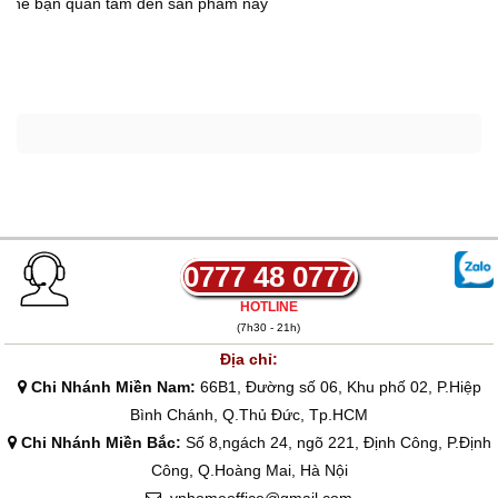
 thể bạn quan tâm đến sản phẩm
này
0777 48 0777
HOTLINE
(7h30 - 21h)
Địa chỉ:
Chi Nhánh Miền Nam:
66B1, Đường số 06, Khu phố 02, P.Hiệp
Bình Chánh, Q.Thủ Đức, Tp.HCM
Chi Nhánh Miền Bắc:
Số 8,ngách 24, ngõ 221, Định Công, P.Định
Công, Q.Hoàng Mai, Hà Nội
vnhomeoffice@gmail.com