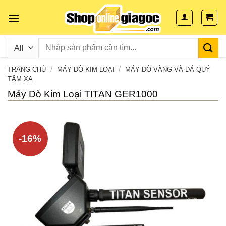
Skip
to
content
/
/
TRANG CHỦ
MÁY DÒ KIM LOẠI
MÁY DÒ VÀNG VÀ ĐÁ QUÝ
TẦM XA
Máy Dò Kim Loại TITAN GER1000
-16%