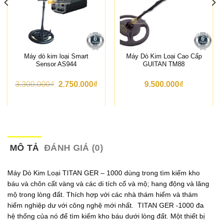
Máy dò kim loại Smart
Máy Dò Kim Loại Cao Cấp
Sensor AS944
GUITAN TM88
G
G
3.300.000
₫
2.750.000
₫
9.500.000
₫
i
i
á
á
g
h
ố
i
c
ệ
l
n
à
t
:
ạ
MÔ TẢ
ĐÁNH GIÁ (0)
3
i
.
l
3
à
Máy Dò Kim Loại TITAN GER – 1000 dùng trong tìm kiếm kho
0
:
báu và chôn cất vàng và các di tích cổ và mộ; hang động và lăng
0
2
.
.
mộ trong lòng đất. Thích hợp với các nhà thám hiểm và thám
0
7
hiểm nghiệp dư với công nghệ mới nhất. TITAN GER -1000 đa
0
5
hệ thống của nó để tìm kiếm kho báu dưới lòng đất. Một thiết bị
0
0