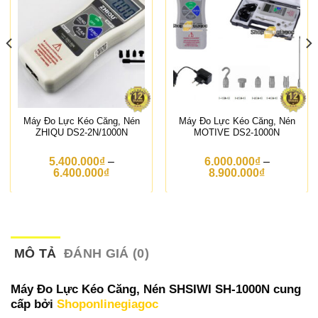
Máy Đo Lực Kéo Căng, Nén
Máy Đo Lực Kéo Căng, Nén
ZHIQU DS2-2N/1000N
MOTIVE DS2-1000N
5.400.000
₫
–
6.000.000
₫
–
K
K
6.400.000
₫
8.900.000
₫
h
h
o
o
ả
ả
n
n
g
g
g
g
i
i
MÔ TẢ
ĐÁNH GIÁ (0)
á
á
:
:
t
t
Máy Đo Lực Kéo Căng, Nén SHSIWI SH-1000N cung
ừ
ừ
cấp bởi
Shoponlinegiagoc
5
6