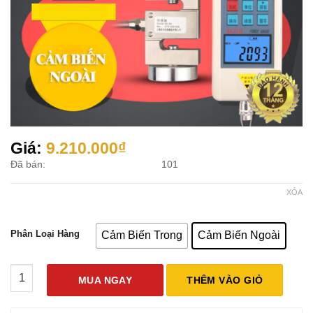
Giá:
9.210.000
₫
Đã bán:
101
XÓA
Phân Loại Hàng
Cảm Biến Trong
Cảm Biến Ngoài
Máy Đo Lực Kéo Căng, Nén SHSIWI SH-1000N số lượng
MUA NGAY
THÊM VÀO GIỎ