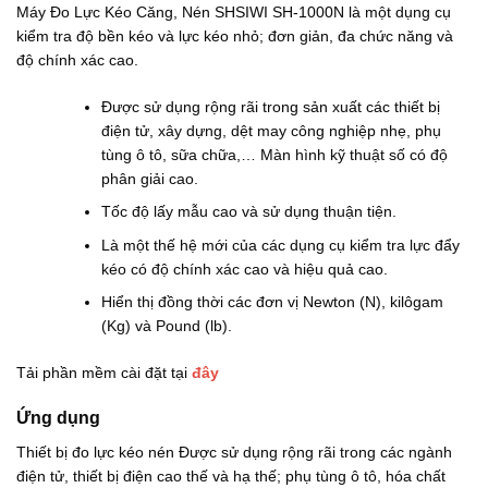
.
.
Máy Đo Lực Kéo Căng, Nén SHSIWI SH-1000N là một dụng cụ
4
0
kiểm tra độ bền kéo và lực kéo nhỏ; đơn giản, đa chức năng và
0
0
0
0
độ chính xác cao.
.
.
0
0
0
0
Được sử dụng rộng rãi trong sản xuất các thiết bị
0
0
điện tử, xây dựng, dệt may công nghiệp nhẹ, phụ
₫
₫
tùng ô tô, sữa chữa,… Màn hình kỹ thuật số có độ
đ
đ
ế
ế
phân giải cao.
n
n
6
8
Tốc độ lấy mẫu cao và sử dụng thuận tiện.
.
.
Là một thế hệ mới của các dụng cụ kiểm tra lực đẩy
4
9
0
0
kéo có độ chính xác cao và hiệu quả cao.
0
0
.
.
Hiển thị đồng thời các đơn vị Newton (N), kilôgam
0
0
(Kg) và Pound (lb).
0
0
0
0
₫
₫
Tải phần mềm cài đặt tại
đây
Ứng dụng
Thiết bị đo lực kéo nén Được sử dụng rộng rãi trong các ngành
điện tử, thiết bị điện cao thế và hạ thế; phụ tùng ô tô, hóa chất