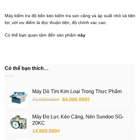
Máy kiểm tra độ bền kéo
kiểm tra sức căng và áp suất nhỏ và tiện
lợi; với ưu điểm là đọc thuận tiện, độ chính xác cao.
Có thể bạn quan tâm đến sản phẩm
này
Có thể bạn thích…
Máy Dò Tìm Kim Loại Trong Thực Phẩm
Giá
Giá
75.000.000
₫
64.000.000
₫
gốc
hiện
là:
tại
Máy Đo Lực Kéo Căng, Nén Sundoo SG-
75.000.000₫.
là:
20KC
64.000.000₫.
14.800.000
₫