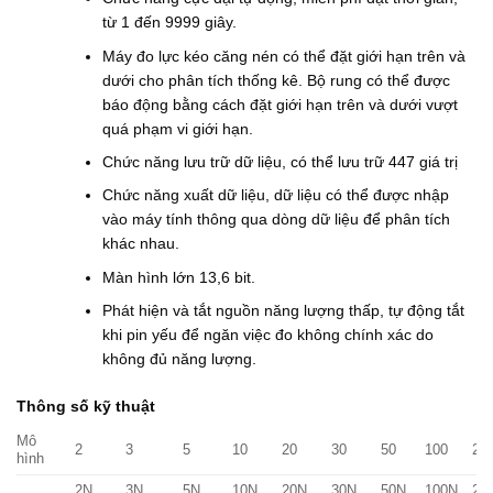
từ 1 đến 9999 giây.
Máy đo lực kéo căng nén có thể đặt giới hạn trên và
dưới cho phân tích thống kê. Bộ rung có thể được
báo động bằng cách đặt giới hạn trên và dưới vượt
quá phạm vi giới hạn.
Chức năng lưu trữ dữ liệu, có thể lưu trữ 447 giá trị
Chức năng xuất dữ liệu, dữ liệu có thể được nhập
vào máy tính thông qua dòng dữ liệu để phân tích
khác nhau.
Màn hình lớn 13,6 bit.
Phát hiện và tắt nguồn năng lượng thấp, tự động tắt
khi pin yếu để ngăn việc đo không chính xác do
không đủ năng lượng.
Thông số kỹ thuật
Mô
2
3
5
10
20
30
50
100
20
hình
2N
3N
5N
10N
20N
30N
50N
100N
20