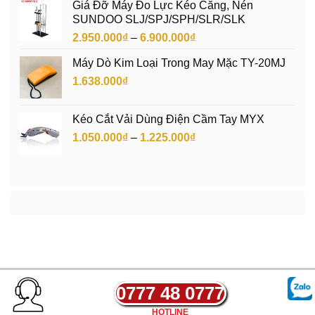
Giá Đỡ Máy Đo Lực Kéo Căng, Nén
SUNDOO SLJ/SPJ/SPH/SLR/SLK
Khoảng
2.950.000
₫
–
6.900.000
₫
giá:
Máy Dò Kim Loại Trong May Mặc TY-20MJ
từ
1.638.000
₫
2.950.000₫
đến
6.900.000₫
Kéo Cắt Vải Dùng Điện Cầm Tay MYX
Khoảng
1.050.000
₫
–
1.225.000
₫
giá:
từ
1.050.000₫
đến
1.225.000₫
0777 48 0777
HOTLINE