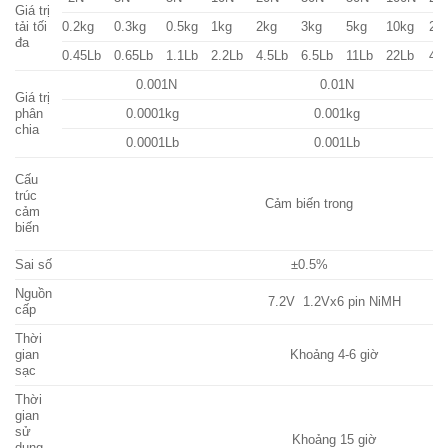
Giá trị
tải tối
0.2kg
0.3kg
0.5kg
1kg
2kg
3kg
5kg
10kg
20
đa
0.45Lb
0.65Lb
1.1Lb
2.2Lb
4.5Lb
6.5Lb
11Lb
22Lb
45
0.001N
0.01N
Giá trị
phân
0.0001kg
0.001kg
chia
0.0001Lb
0.001Lb
Cấu
trúc
Cảm biến trong
cảm
biến
Sai số
±0.5%
Nguồn
7.2V 1.2Vx6 pin NiMH
cấp
Thời
gian
Khoảng 4-6 giờ
sạc
Thời
gian
sử
Khoảng 15 giờ