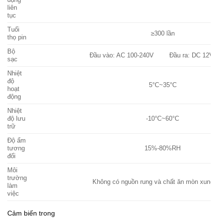
dụng
liên
tục
Tuổi
≥300 lần
thọ pin
Bộ
Đầu vào: AC 100-240V Đầu ra: DC 12V 
sạc
Nhiệt
độ
5°C~35°C
hoạt
động
Nhiệt
độ lưu
-10°C~60°C
trữ
Độ ẩm
tương
15%-80%RH
đối
Môi
trường
Không có nguồn rung và chất ăn mòn xung 
làm
việc
Cảm biến trong