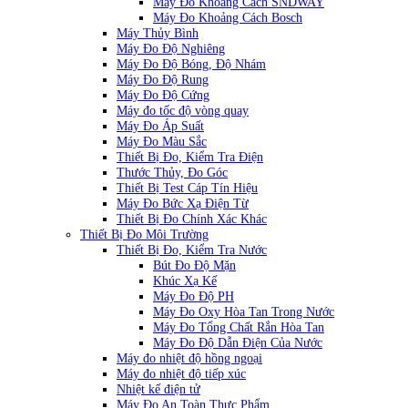
Máy Đo Khoảng Cách SNDWAY
Máy Đo Khoảng Cách Bosch
Máy Thủy Bình
Máy Đo Độ Nghiêng
Máy Đo Độ Bóng, Độ Nhám
Máy Đo Độ Rung
Máy Đo Độ Cứng
Máy đo tốc độ vòng quay
Máy Đo Áp Suất
Máy Đo Màu Sắc
Thiết Bị Đo, Kiểm Tra Điện
Thước Thủy, Đo Góc
Thiết Bị Test Cáp Tín Hiệu
Máy Đo Bức Xạ Điện Từ
Thiết Bị Đo Chính Xác Khác
Thiết Bị Đo Môi Trường
Thiết Bị Đo, Kiểm Tra Nước
Bút Đo Độ Mặn
Khúc Xạ Kế
Máy Đo Độ PH
Máy Đo Oxy Hòa Tan Trong Nước
Máy Đo Tổng Chất Rắn Hòa Tan
Máy Đo Độ Dẫn Điện Của Nước
Máy đo nhiệt độ hồng ngoại
Máy đo nhiệt độ tiếp xúc
Nhiệt kế điện tử
Máy Đo An Toàn Thực Phẩm