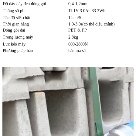
Độ dày dây đeo đóng gói
0,4-1,2mm
Thông số pin
11.1V 3.0Ah 33.3Wh
Tốc độ siết chặt
12cm/S
Thời gian hàng
1.0-3.0s(có thể điều chỉnh)
Đóng gói đai
PET & PP
Trọng lượng máy
2.8kg
Lực kéo máy
600-2800N
Phương pháp hàn
hàn ma sát