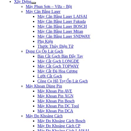
Xây Dựng
Máy Phun Sơn – Vữa – Bột
Máy Cân Bằng Laser
Máy Cân Bằng Laser LAISAI
Máy Cân Bằng Laser Fukuda
Máy Cân Bằng Laser BOSCH
Máy Cân Bằng Laser Mtian
Máy Cân Bằng Laser SNDWAY
Phụ Kiện
Thước Thủy Điện Tử
Dụng Cụ Ốp Lát Gạch
Bàn Cắt Gạch Bàn Đẩy Tay
Máy Cắt Gạch LONGDE
Máy Cắt Gạch TOPWAY
Máy Cắt Đá Hoa Cương
Lưỡi Cắt Gạch
Công Cụ Hỗ Trợ Ốp Lát Gạch
Máy Khoan Dùng Pin
Máy Khoan Pin AVE
Máy Khoan Pin XGN
Máy Khoan Pin Bosch
Máy Khoan Pin DC Tool
Máy Khoan Pin DCA
Máy Đo Khoảng Cách
Máy Đo Khoảng Cách Bosch
Máy Đo Khoảng Cách CP
Máy Đo Khoảng Cách LAISAI