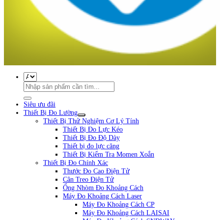
Siêu ưu đãi
Thiết Bị Đo Lường
Thiết Bị Thử Nghiệm Cơ Lý Tính
Thiết Bị Đo Lực Kéo
Thiết Bị Đo Độ Dày
Thiết bị đo lực căng
Thiết Bị Kiểm Tra Momen Xoắn
Thiết Bị Đo Chính Xác
Thước Đo Cao Điện Tử
Cân Treo Điện Tử
Ống Nhòm Đo Khoảng Cách
Máy Đo Khoảng Cách Laser
Máy Đo Khoảng Cách CP
Máy Đo Khoảng Cách LAISAI