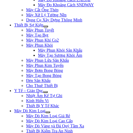
Máy Đo Khoảng Cách SNDWAY
Máy Cắt Ống Thép
Máy Xử Lý Tường Nền
Dụng Cụ Xây Dựng Thông Minh
Thiết Bị Sự Kiện
Máy Phun Tuyết
Máy Tạo Bọt
Máy Phun Khí Co2
Máy Phun Khói
Máy Phun Khói Sân Khấu
Máy Tạo Sương Khói Ẩm
Máy Phun Lửa Sân Khấu
Máy Phun Kim Tuyến
Máy Bơm Bong Bóng
Máy Tạo Bong Bóng
Đèn Sân Khấu
Cho Thuê Thiết Bị
Y Tế – Giáo Dục
Nhiệt Ẩm Kế Tự Ghi
Kính Hiển Vi
Thiết Bị Y Tế Khác
Máy Dò Kim Loại
Máy Dò Kim Loại Giá Rẻ
Máy Dò Kim Loại Cao Cấp
Máy Dò Vàng và Đá Quý Tầm Xa
Thiết Bị Kiểm Tra An Ninh