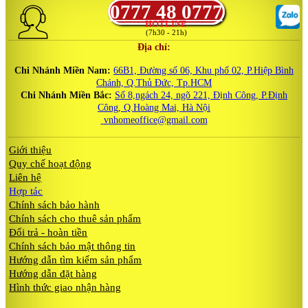
0777 48 0777
HOTLINE
(7h30 - 21h)
Địa chỉ:
Chi Nhánh Miền Nam:
66B1, Đường số 06, Khu phố 02, P.Hiệp Bình
Chánh, Q.Thủ Đức, Tp.HCM
Chi Nhánh Miền Bắc:
Số 8,ngách 24, ngõ 221, Định Công, P.Định
Công, Q.Hoàng Mai, Hà Nội
vnhomeoffice@gmail.com
Giới thiệu
Quy chế hoạt động
Liên hệ
Hợp tác
Chính sách bảo hành
Chính sách cho thuê sản phẩm
Đổi trả - hoàn tiền
Chính sách bảo mật thông tin
Hướng dẫn tìm kiếm sản phẩm
Hướng dẫn đặt hàng
Hình thức giao nhận hàng