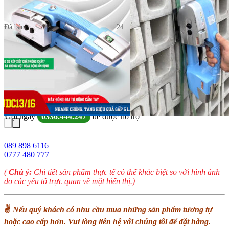
Giá:
13.000.000
₫
Đã bán:
24
Máy Đóng Đai Tự Động Cầm Tay JDC13/16 số lượng
Mua Ngay
Thêm Vào Giỏ
Yêu cầu hỗ trợ hướng dẫn sử dụng sản phẩm mới
Gọi ngay
0336.444.247
để được hỗ trợ
089 898 6116
0777 480 777
(
Chú ý:
Chi tiết sản phẩm thực tế có thể khác biệt so với hình ảnh
do các yếu tố trực quan về mặt hiển thị.)
✌
Nếu quý khách có nhu cầu mua những sản phẩm tương tự
hoặc cao cấp hơn. Vui lòng liên hệ với chúng tôi để đặt hàng.