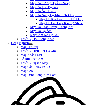
Máy Đo Cường Độ Ánh Sáng
Máy Đo Tốc Độ Gió
Máy Đo Âm Thanh
Máy Đo Nồng Độ Khí – Phát Hiện Khí
Máy Dò Khí Gas – Khí Dễ Cháy
Máy Đo Các Loại Khí Tự Nhiên
Máy Đo Chất Lượng Không Khí
Máy Đo Độ Ẩm
Nhiệt Ẩm Kế Tự Ghi
Thiết Bị Đo Lường Khác
Công Nghiệp
Máy Hút Bụi
Thiết Bị Điều Tiết Độ Ẩm
Máy Khắc Laser
Bể Rửa Siêu Âm
Thiết Bị Ngành May
Máy Cắt – Máy In 3D
Máy CNC
Máy Đánh Bóng Kim Loại