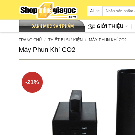
Skip
to
content
DANH MỤC SẢN PHẨM
GIỚI THIỆU
/
/
TRANG CHỦ
THIẾT BỊ SỰ KIỆN
MÁY PHUN KHÍ CO2
Máy Phun Khí CO2
-21%