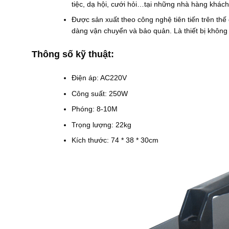
0
.
tiệc, dạ hội, cưới hỏi…tại những nhà hàng khách
0
0
Được sản xuất theo công nghệ tiên tiến trên thế 
₫
0
.
0
dàng vận chuyển và bảo quản. Là thiết bị không 
₫
đ
ế
Thông số kỹ thuật:
n
2
4
Điện áp: AC220V
.
Công suất: 250W
0
0
Phóng: 8-10M
0
.
Trọng lượng: 22kg
0
0
Kích thước: 74 * 38 * 30cm
0
₫