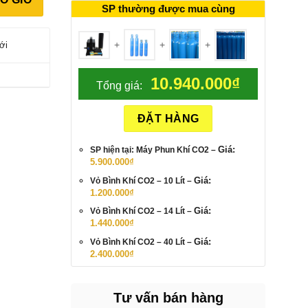
SP thường được mua cùng
+
+
+
ới
10.940.000
₫
Tổng giá:
ĐẶT HÀNG
Giá
Giá:
SP hiện tại: Máy Phun Khí CO2
–
gốc
Giá
5.900.000
₫
là:
hiện
7.500.000₫.
tại
Giá:
Vỏ Bình Khí CO2
– 10 Lít
–
là:
5.900.000₫.
1.200.000
₫
Giá:
Vỏ Bình Khí CO2
– 14 Lít
–
1.440.000
₫
Giá:
Vỏ Bình Khí CO2
– 40 Lít
–
2.400.000
₫
Tư vấn bán hàng