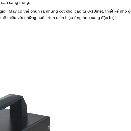
0
0
0
 sạn sang trọng.
0
₫
.
giới, Máy có thể phun ra những cột khói cao từ 8-10mét, thiết kế nhỏ g
₫
.
0
.
0
thể thiếu với những buổi trình diễn hiệu ứng ánh sáng đặc biệt.
0
₫
.