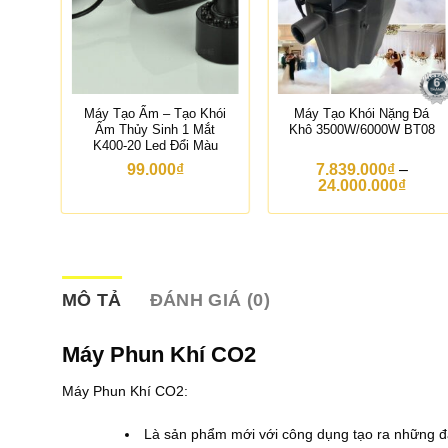
 –
Máy Tạo Ẩm – Tạo Khói
Máy Tạo Khói Nặng Đá
 Mắt
Ẩm Thủy Sinh 1 Mắt
Khô 3500W/6000W BT08
K400-20 Led Đổi Màu
G
00
₫
99.000
₫
7.839.000
₫
–
i
K
24.000.000
₫
á
h
h
o
i
ả
ệ
n
n
g
t
g
ạ
i
MÔ TẢ
ĐÁNH GIÁ (0)
i
á
l
:
à
t
Máy Phun Khí CO2
:
ừ
1
7
Máy Phun Khí CO2:
3
.
0
8
.
3
Là sản phẩm mới với công dụng tạo ra những đ
0
9