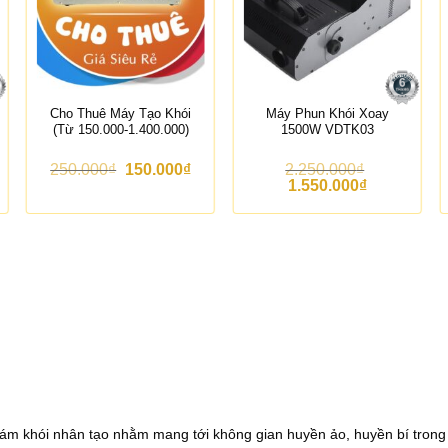
Cho Thuê Máy Tạo Khói
Máy Phun Khói Xoay
(Từ 150.000-1.400.000)
1500W VDTK03
G
G
250.000
₫
150.000
₫
2.250.000
₫
i
i
G
G
1.550.000
₫
á
á
i
i
g
h
á
á
ố
i
g
h
c
ệ
ố
i
l
n
c
ệ
à
t
l
n
:
ạ
à
t
2
i
:
ạ
5
l
2
i
0
à
.
l
.
:
2
à
0
1
5
:
0
5
0
1
0
0
.
.
₫
.
0
5
ám khói nhân tạo nhằm mang tới không gian huyền ảo, huyền bí tron
.
0
0
5