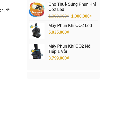
gốc
hiện
.
Cho Thuê Súng Phun Khí
là:
tại
0
Co2 Led
ọn, dễ
0
13.500.000₫.
là:
0
Giá
Giá
1.300.000
₫
1.000.000
₫
7.000.000₫.
₫
gốc
hiện
đ
Máy Phun Khí CO2 Led
là:
tại
ế
n
5.035.000
₫
1.300.000₫.
là:
2
1.000.000₫.
.
1
Máy Phun Khí CO2 Nối
5
Tiếp 1 Vòi
0
.
3.799.000
₫
0
0
0
₫