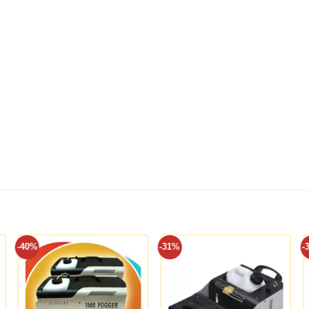
-40%
-31%
-