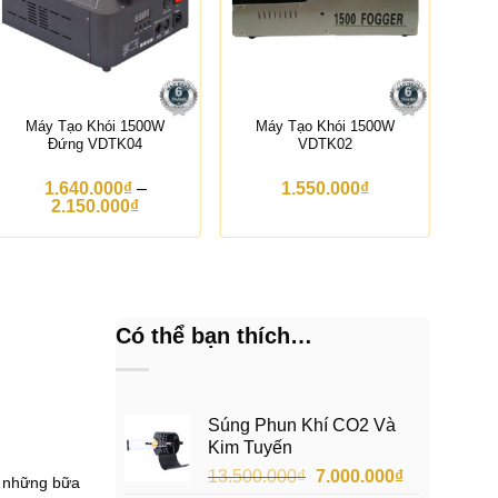
Máy Tạo Khói 1500W
Máy Tạo Khói 1500W
M
Đứng VDTK04
VDTK02
1.640.000
₫
–
1.550.000
₫
K
2.150.000
₫
h
o
ả
n
g
g
i
Có thể bạn thích…
á
:
t
ừ
1
Súng Phun Khí CO2 Và
.
Kim Tuyến
6
4
Giá
Giá
13.500.000
₫
7.000.000
₫
g những bữa
0