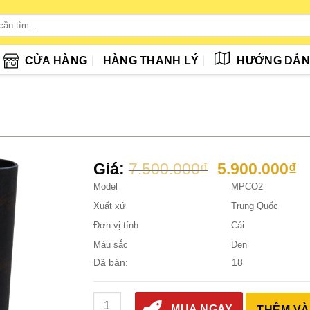
CỬA HÀNG
HÀNG THANH LÝ
HƯỚNG DẪ
Giá
G
Giá:
7.500.000
₫
5.900.000
₫
gốc
h
Model
MPCO2
là:
tạ
Xuất xứ
Trung Quốc
7.500.000₫.
là
Đơn vị tính
Cái
5
Màu sắc
Đen
Đã bán:
18
Máy Phun Khí CO2 số lượng
MUA NGAY
THÊM VÀ