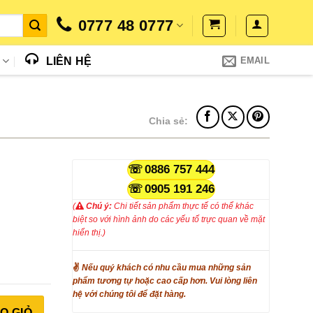
0777 48 0777
N
LIÊN HỆ
EMAIL
Chia sẻ:
iá
0886 757 444
iện
0905 191 246
i
(
Chú ý:
Chi tiết sản phẩm thực tế có thể khác
:
biệt so với hình ảnh do các yếu tố trực quan về mặt
.900.000₫.
hiển thị.)
✌
Nếu quý khách có nhu cầu mua những sản
phẩm tương tự hoặc cao cấp hơn. Vui lòng liên
hệ với chúng tôi để đặt hàng.
O GIỎ