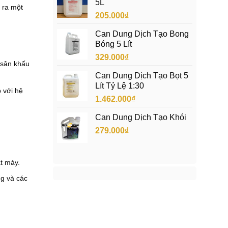
5L
0
₫
303.000₫
o ra một
0
.
205.000
₫
đến
₫
4.680.000₫
đ
Can Dung Dịch Tạo Bong
ế
Bóng 5 Lít
n
2
329.000
₫
.
 sân khấu
4
Can Dung Dịch Tạo Bọt 5
0
Lít Tỷ Lệ 1:30
0
p với hệ
.
1.462.000
₫
0
0
Can Dung Dịch Tạo Khói
0
₫
279.000
₫
ắt máy.
ng và các