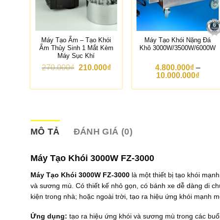
Mù
Máy Tạo Ẩm – Tạo Khói
Máy Tạo Khói Nặng Đá
Ẩm Thủy Sinh 1 Mắt Kèm
Khô 3000W/3500W/6000W
Máy Sục Khí
G
G
270.000
₫
210.000
₫
4.800.000
₫
–
i
i
K
10.000.000
₫
á
á
h
g
h
o
ố
i
ả
c
ệ
n
l
n
g
à
t
g
:
ạ
i
MÔ TẢ
ĐÁNH GIÁ (0)
2
i
á
7
l
:
0
à
t
Máy Tạo Khói 3000W FZ-3000
.
:
ừ
0
2
4
Máy Tạo Khói 3000W FZ-3000
là một thiết bị tạo khói mạn
0
1
.
0
0
8
và sương mù. Có thiết kế nhỏ gọn, có bánh xe dễ dàng di ch
₫
.
0
kiện trong nhà; hoặc ngoài trời, tạo ra hiệu ứng khói mạnh m
.
0
0
0
.
Ứng dụng:
tạo ra hiệu ứng khói và sương mù trong các buổi
0
0