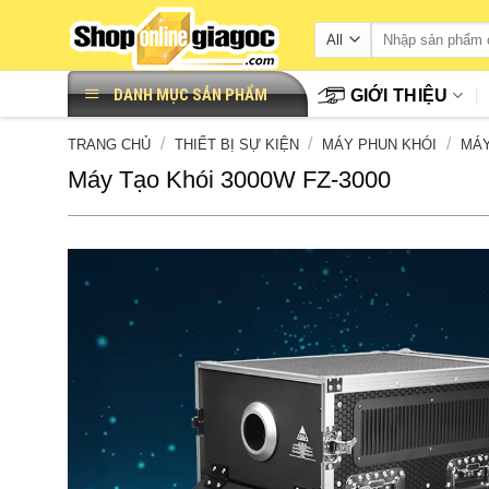
Skip
to
content
DANH MỤC SẢN PHẨM
GIỚI THIỆU
/
/
/
TRANG CHỦ
THIẾT BỊ SỰ KIỆN
MÁY PHUN KHÓI
MÁY
Máy Tạo Khói 3000W FZ-3000