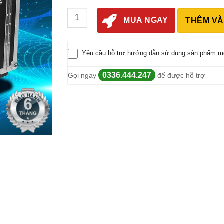
Máy Tạo Khói 3000W FZ-3000 số lượng
MUA NGAY
THÊM VÀ
Yêu cầu hỗ trợ hướng dẫn sử dụng sản phẩm m
0336.444.247
Gọi ngay
để được hỗ trợ