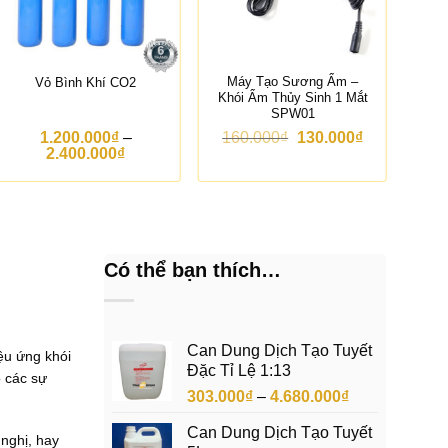
Máy Tạo Sương Ẩm –
Máy
Vỏ Bình Khí CO2
Khói Ẩm Thủy Sinh 1 Mắt
SPW01
G
G
1.200.000
₫
–
160.000
₫
130.000
₫
K
i
i
2.400.000
₫
h
á
á
o
g
h
ả
ố
i
n
c
ệ
g
l
n
g
à
t
i
:
ạ
Có thể bạn thích…
á
1
i
:
6
l
t
0
à
ừ
.
:
1
0
1
Can Dung Dịch Tạo Tuyết
iệu ứng khói
.
0
3
Đặc Tỉ Lệ 1:13
2
0
0
o các sự
0
₫
.
Khoảng
303.000
₫
–
4.680.000
₫
0
.
0
giá:
.
0
Can Dung Dịch Tạo Tuyết
từ
 nghị, hay
0
0