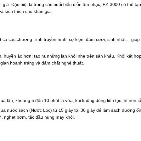
n giả. Đặc biệt là trong các buổi biểu diễn âm nhạc; FZ-3000 có thể tạ
à kích thích cho khán giả.
t cả các chương trình truyền hình, sự kiện. đám cưới, sinh nhật… giúp
h, huyền ảo hơn; tạo ra những làn khói nhẹ trên sân khấu. Khói kết hợ
gian hoành tráng và đậm chất nghệ thuật.
uá lâu; khoảng 5 đến 10 phút là vừa, khi không dùng liên tục thì nên t
ua nước sạch (Nước Lọc) từ 15 giây tới 30 giây để làm sạch đường ố
ơm, nghẹt bơm, tắc đầu nung máy khói.