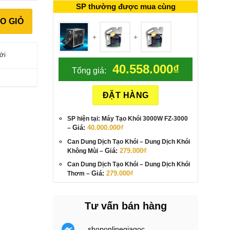
SP thường được mua cùng
O GIỎ
+
+
ới
40.558.000
₫
Tổng giá:
ĐẶT HÀNG
SP hiện tại: Máy Tạo Khói 3000W FZ-3000
Giá:
40.000.000
₫
–
Can Dung Dịch Tạo Khói
– Dung Dịch Khói
Giá:
279.000
₫
Không Mùi
–
Can Dung Dịch Tạo Khói
– Dung Dịch Khói
Giá:
279.000
₫
Thơm
–
Tư vấn bán hàng
shoponlinegiagoc