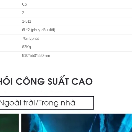
Có
2
1-511
6L*2 (phuy dầu đôi)
70ml/phút
83Kg
810*550*830mm