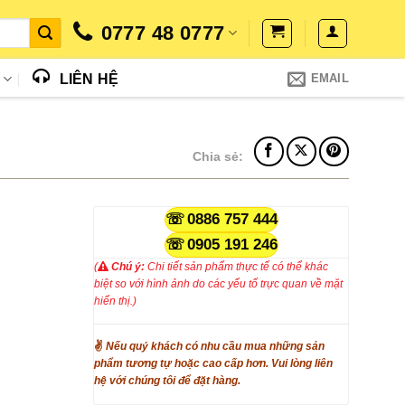
0777 48 0777
N
LIÊN HỆ
EMAIL
Chia sẻ:
0886 757 444
0905 191 246
(
Chú ý:
Chi tiết sản phẩm thực tế có thể khác
biệt so với hình ảnh do các yếu tố trực quan về mặt
hiển thị.)
✌
Nếu quý khách có nhu cầu mua những sản
phẩm tương tự hoặc cao cấp hơn. Vui lòng liên
hệ với chúng tôi để đặt hàng.