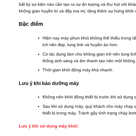
₫
0
bất kỳ sự kiện nào cần tạo ra sự ấn tượng và thu hút với khá
.
0
không gian huyền bí và đầy ma mị; tăng thêm sự hứng khởi v
₫
đ
ế
Đặc điểm
n
1
0
Hiện nay máy phun khói không thể thiếu trong tấ
.
trở nên đẹp, lung linh và huyền ảo hơn.
0
0
Có tác dụng làm cho không gian trở nên lung lin
0
thống ánh sáng và âm thanh tạo nên một không 
.
0
Thời gian khởi động máy khá nhanh.
0
0
₫
Lưu ý khi bảo dưỡng máy
Không nên khởi động thiết bị trước khi sử dụng q
Sau khi sử dụng máy, quý khách cho máy chạy q
thiết bị trong máy. Tránh gây tình trạng cháy b
Lưu ý khi sử dụng máy khói: