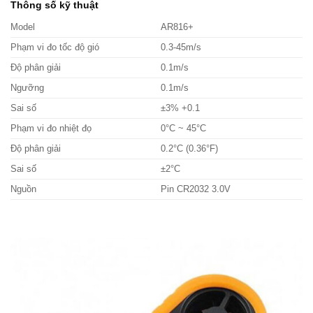
Thông số kỹ thuật
Model
AR816+
Phạm vi đo tốc độ gió
0.3-45m/s
Độ phân giải
0.1m/s
Ngưỡng
0.1m/s
Sai số
±3% +0.1
Phạm vi đo nhiệt đọ
0°C ~ 45°C
Độ phân giải
0.2°C (0.36°F)
Sai số
±2°C
Nguồn
Pin CR2032 3.0V