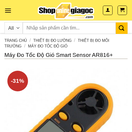
Skip
to
content
/
/
TRANG CHỦ
THIẾT BỊ ĐO LƯỜNG
THIẾT BỊ ĐO MÔI
/
TRƯỜNG
MÁY ĐO TỐC ĐỘ GIÓ
Máy Đo Tốc Độ Gió Smart Sensor AR816+
-31%