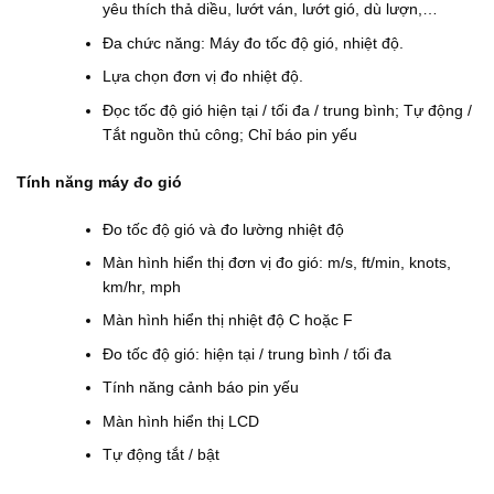
yêu thích thả diều, lướt ván, lướt gió, dù lượn,…
Đa chức năng: Máy đo tốc độ gió, nhiệt độ.
Lựa chọn đơn vị đo nhiệt độ.
Đọc tốc độ gió hiện tại / tối đa / trung bình; Tự động /
Tắt nguồn thủ công; Chỉ báo pin yếu
Tính năng máy đo gió
Đo t
ốc độ
gió
và
đo lường nhiệt độ
Màn hình hiển thị đơn vị đo gió: m/s, ft/min, knots,
km/hr, mph
M
àn hình hiển thị
nhiệt độ
C hoặc
F
Đo t
ốc độ gió
: hiện tại / trung bình / tối đa
Tính năng
cảnh báo
pin yếu
Màn hình hiển thị LCD
Tự động tắt / bật