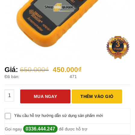
Giá
Giá
Giá:
650.000
₫
450.000
₫
gốc
hiện
Đã bán:
471
là:
tại
650.000₫.
là:
Máy Đo Tốc Độ Gió Smart Sensor AR816+ số lượng
450.000₫.
MUA NGAY
THÊM VÀO GIỎ
Yêu cầu hỗ trợ hướng dẫn sử dụng sản phẩm mới
0336.444.247
Gọi ngay
để được hỗ trợ