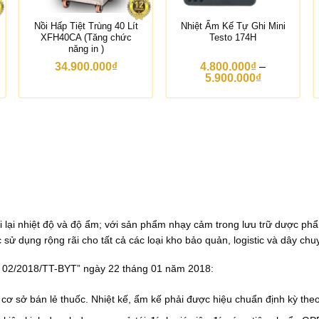
Nồi Hấp Tiệt Trùng 40 Lít
Nhiệt Ẩm Kế Tự Ghi Mini
XFH40CA (Tăng chức
Testo 174H
năng in )
34.900.000
₫
4.800.000
₫
–
K
5.900.000
₫
h
o
ả
n
g
g
i
á
:
t
ừ
4
 lại nhiệt độ và độ ẩm; với sản phẩm nhạy cảm trong lưu trữ dược ph
.
8
sử dụng rộng rãi cho tất cả các loại kho bảo quản, logistic và dây ch
0
0
ốc 02/2018/TT-BYT” ngày 22 tháng 01 năm 2018:
.
0
0
 cơ sở bán lẻ thuốc. Nhiệt kế, ẩm kế phải được hiệu chuẩn định kỳ the
0
₫