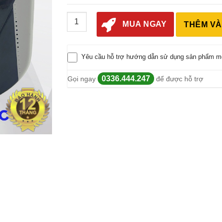
Nhiệt Ẩm Kế Tự Ghi THC-4 số lượng
MUA NGAY
THÊM VÀ
Yêu cầu hỗ trợ hướng dẫn sử dụng sản phẩm m
0336.444.247
Gọi ngay
để được hỗ trợ