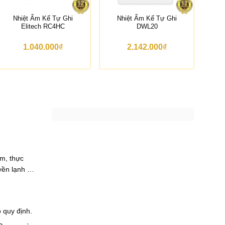
Nhiệt Ẩm Kế Tự Ghi
Nhiệt Ẩm Kế Tự Ghi
N
Elitech RC4HC
DWL20
El
1.040.000
₫
2.142.000
₫
ẩm, thực
uyền lạnh …
o quy định.