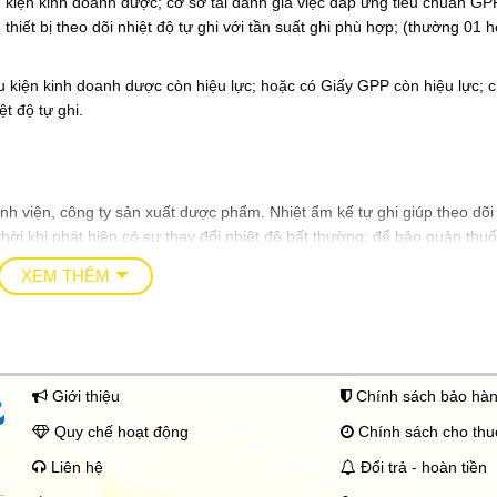
 kiện kinh doanh dược; cơ sở tái đánh giá việc đáp ứng tiêu chuẩn G
đ
1 thiết bị theo dõi nhiệt độ tự ghi với tần suất ghi phù hợp; (thường 01 
ế
n
5
.
 kiện kinh doanh dược còn hiệu lực; hoặc có Giấy GPP còn hiệu lực; 
9
ệt độ tự ghi.
0
0
.
0
0
0
nh viện, công ty sản xuất dược phẩm. Nhiệt ẩm kế tự ghi giúp theo dõi
₫
thời khi phát hiện có sự thay đổi nhiệt độ bất thường; để bảo quản thu
t kế ẩm tự ghi còn giúp theo dõi sát sao độ ẩm trong không khí; giúp b
XEM THÊM
g hỏng mốc dược phẩm.
rong vận chuyển hàng hóa có kiểm soát nhiệt độ như Vaccine; dược p
Giới thiệu
Chính sách bảo hà
Quy chế hoạt động
Chính sách cho th
Liên hệ
Đổi trả - hoàn tiền