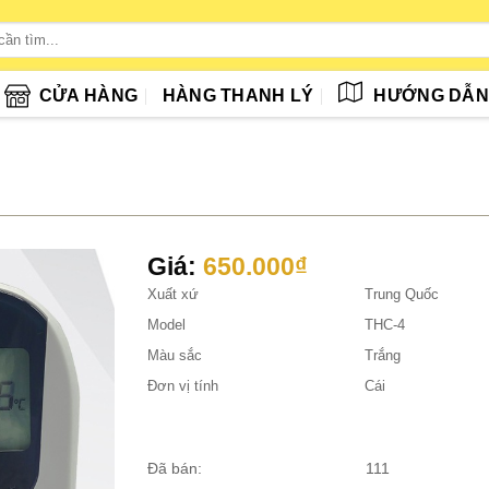
CỬA HÀNG
HÀNG THANH LÝ
HƯỚNG DẪ
Giá:
650.000
₫
Xuất xứ
Trung Quốc
Model
THC-4
Màu sắc
Trắng
Đơn vị tính
Cái
Đã bán:
111