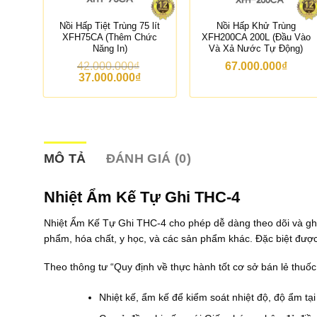
Mini
Nồi Hấp Tiệt Trùng 75 lít
Nồi Hấp Khử Trùng
XFH75CA (Thêm Chức
XFH200CA 200L (Đầu Vào
Năng In)
Và Xả Nước Tự Động)
42.000.000
₫
67.000.000
₫
G
G
G
37.000.000
₫
i
i
á
á
á
h
g
h
ố
i
ệ
c
ệ
n
l
n
à
t
MÔ TẢ
ĐÁNH GIÁ (0)
ạ
:
ạ
4
i
2
l
Nhiệt Ẩm Kế Tự Ghi THC-4
à
.
à
0
:
Nhiệt Ẩm Kế Tự Ghi THC-4 cho phép dễ dàng theo dõi và ghi
1
0
3
0
0
7
phẩm, hóa chất, y học, và các sản phẩm khác. Đặc biệt được 
.
.
9
0
0
Theo thông tư “Quy định về thực hành tốt cơ sở bán lẻ thu
0
0
0
0
0
0
₫
.
Nhiệt kế, ẩm kế để kiểm soát nhiệt độ, độ ẩm tại
0
.
0
0
0