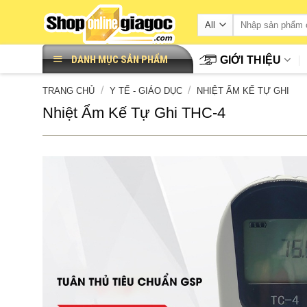
Skip
to
content
DANH MỤC SẢN PHẨM
GIỚI THIỆU
/
/
TRANG CHỦ
Y TẾ - GIÁO DỤC
NHIỆT ẨM KẾ TỰ GHI
Nhiệt Ẩm Kế Tự Ghi THC-4