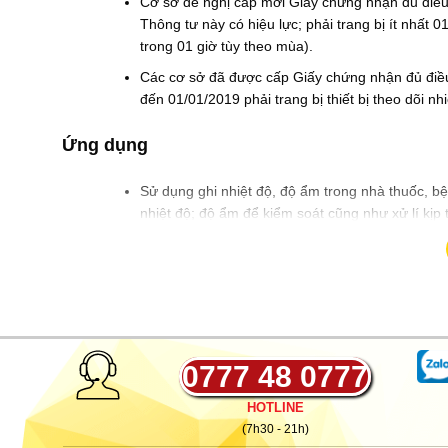
Cơ sở đề nghị cấp mới Giấy chứng nhận đủ điều
0
0
Thông tư này có hiệu lực; phải trang bị ít nhất 0
₫
.
trong 01 giờ tùy theo mùa).
Các cơ sở đã được cấp Giấy chứng nhận đủ điều
đến 01/01/2019 phải trang bị thiết bị theo dõi nhi
Ứng dụng
Sử dụng ghi nhiệt độ, độ ẩm trong nhà thuốc, bệ
nhiệt độ; độ ẩm để kiểm soát cũng như xử lí kịp 
sản phẩm y tế một cách tốt nhất. Ngoài ra, nhiệ
thuốc tốt hơn; kiểm soát độ ẩm tránh tình trạn
Bên cạnh đó; THC-4 còn được ứng dụng nhiều t
phẩm và sinh phẩm y tế…
0777 48 0777
HOTLINE
(7h30 - 21h)