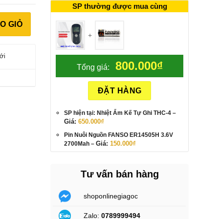
SP thường được mua cùng
O GIỎ
+
ới
800.000
₫
Tổng giá:
ĐẶT HÀNG
SP hiện tại: Nhiệt Ẩm Kế Tự Ghi THC-4
–
Giá:
650.000
₫
Pin Nuôi Nguồn FANSO ER14505H 3.6V
Giá
Giá
Giá:
150.000
₫
2700Mah
–
gốc
hiện
là:
tại
170.000₫.
là:
150.000₫.
Tư vấn bán hàng
shoponlinegiagoc
Zalo:
0789999494