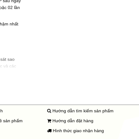
PP sau ngày
hoặc 02 lần
chậm nhất
 sát sao
ốc và các
ảo quản
hẩm, thực
nh
Hướng dẫn tìm kiếm sản phẩm
uê sản phẩm
Hướng dẫn đặt hàng
Hình thức giao nhận hàng