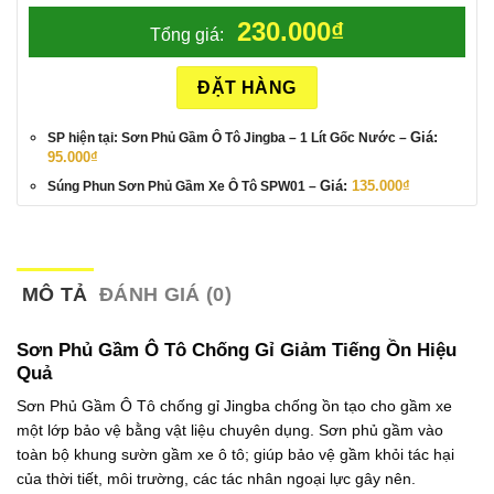
230.000
₫
Tổng giá:
ĐẶT HÀNG
Giá:
SP hiện tại: Sơn Phủ Gầm Ô Tô Jingba
– 1 Lít Gốc Nước
–
95.000
₫
Giá:
135.000
₫
Súng Phun Sơn Phủ Gầm Xe Ô Tô SPW01
–
MÔ TẢ
ĐÁNH GIÁ (0)
Sơn Phủ Gầm Ô Tô Chống Gỉ Giảm Tiếng Ồn Hiệu
Quả
Sơn Phủ Gầm Ô Tô chống gỉ Jingba chống ồn tạo cho gầm xe
một lớp bảo vệ bằng vật liệu chuyên dụng. Sơn phủ gầm vào
toàn bộ khung sườn gầm xe ô tô; giúp bảo vệ gầm khỏi tác hại
của thời tiết, môi trường, các tác nhân ngoại lực gây nên.