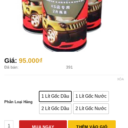
Giá:
95.000
₫
Đã bán:
391
XÓA
1 Lít Gốc Dầu
1 Lít Gốc Nước
Phân Loại Hàng
2 Lít Gốc Dầu
2 Lít Gốc Nước
Sơn Phủ Gầm Ô Tô Jingba số lượng
MUA NGAY
THÊM VÀO GIỎ