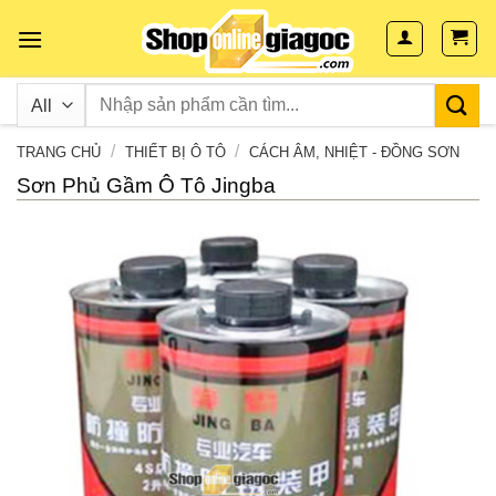
Skip
to
content
/
/
TRANG CHỦ
THIẾT BỊ Ô TÔ
CÁCH ÂM, NHIỆT - ĐỒNG SƠN
Sơn Phủ Gầm Ô Tô Jingba