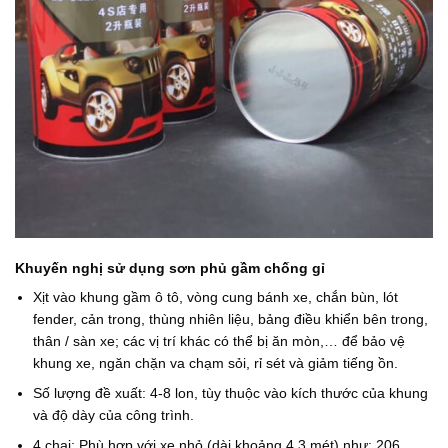
Khuyến nghị sử dụng sơn phủ gầm chống gỉ
Xịt vào khung gầm ô tô, vòng cung bánh xe, chắn bùn, lót
fender, cản trong, thùng nhiên liệu, bảng điều khiển bên trong,
thân / sàn xe; các vị trí khác có thể bị ăn mòn,… để bảo vệ
khung xe, ngăn chặn va chạm sỏi, rỉ sét và giảm tiếng ồn.
Số lượng đề xuất: 4-8 lon, tùy thuộc vào kích thước của khung
và độ dày của công trình.
4 chai: Phù hợp với xe nhỏ (dài khoảng 4,3 mét) như: 206,