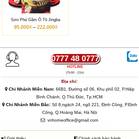
Sơn Phủ Gầm Ô Tô Jingba
K
95.000
₫
–
222.000
₫
h
o
ả
n
g
g
0777 48 0777
i
á
HOTLINE
:
(7h30 - 21h)
t
ừ
Địa chỉ:
9
Chi Nhánh Miền Nam:
66B1, Đường số 06, Khu phố 02, P.Hiệp
5
.
Bình Chánh, Q.Thủ Đức, Tp.HCM
0
Chi Nhánh Miền Bắc:
Số 8,ngách 24, ngõ 221, Định Công, P.Định
0
0
Công, Q.Hoàng Mai, Hà Nội
₫
vnhomeoffice@gmail.com
đ
ế
n
2
Giới thiệu
Chính sách bảo hành