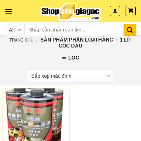
Skip
to
content
/
SẢN PHẨM PHÂN LOẠI HÀNG
/
1 LÍT
TRANG CHỦ
GỐC DẦU
LỌC