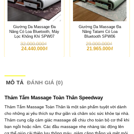
Giường Da Massage Đa
Giường Da Massage Đa
Năng Có Loa Bluetooth, Máy
Năng Tatami Có Loa
Lọc Không Khí SPW07
Bluetooth SPW06
32.000.000
₫
29.000.000
₫
G
G
G
G
24.440.000
₫
21.965.000
₫
i
i
i
i
á
á
á
á
g
h
g
h
ố
i
ố
i
c
ệ
c
ệ
l
n
l
n
à
t
à
t
MÔ TẢ
ĐÁNH GIÁ (0)
:
ạ
:
ạ
3
i
2
i
2
l
9
l
Thảm Tắm Massage Toàn Thân Speedway
.
à
.
à
0
:
0
:
Thảm Tắm Massage Toàn Thân là một sản phẩm tuyệt vời dành
0
2
0
2
cho những ai yêu thích sự thư giãn và chăm sóc sức khỏe tại nhà.
0
4
0
1
.
.
.
.
Thảm cung cấp cảm giác massage dễ chịu cho toàn bộ cơ thể khi
0
4
0
9
bạn ngồi hoặc nằm. Các đầu massage nhẹ nhàng tác động lên
0
4
0
6
cơ thể giúp cải thiện lưu thông máu, giảm căng thẳng và mệt mỏi.