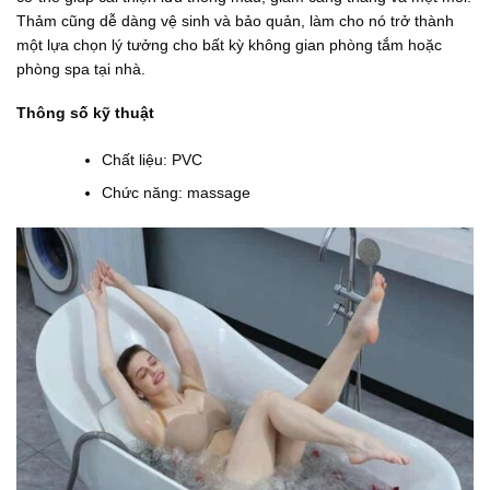
0
0
0
5
₫
.
₫
.
Thảm cũng dễ dàng vệ sinh và bảo quản, làm cho nó trở thành
.
0
.
0
một lựa chọn lý tưởng cho bất kỳ không gian phòng tắm hoặc
0
0
phòng spa tại nhà.
0
0
₫
₫
.
.
Thông số kỹ thuật
Chất liệu: PVC
Chức năng: massage