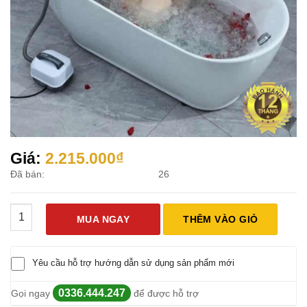
Giá:
2.215.000
₫
Đã bán:
26
Thảm Tắm Massage Toàn Thân Speedway số lượng
MUA NGAY
THÊM VÀO GIỎ
Yêu cầu hỗ trợ hướng dẫn sử dụng sản phẩm mới
0336.444.247
Gọi ngay
để được hỗ trợ