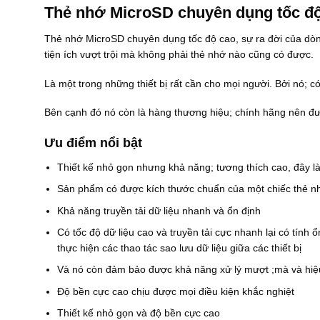
Thẻ nhớ MicroSD chuyên dụng tốc đ
à
Thẻ nhớ MicroSD chuyên dụng tốc độ cao, sự ra đời của dòn
1
3
tiện ích vượt trội mà không phải thẻ nhớ nào cũng có được.
0
Là một trong những thiết bị rất cần cho mọi người. Bởi nó; có
0
0
Bên cạnh đó nó còn là hàng thương hiệu; chính hãng nên đư
0
0
Ưu điểm nổi bật
0
Thiết kế nhỏ gọn nhưng khả năng; tương thích cao, đây l
Sản phẩm có được kích thước chuẩn của một chiếc thẻ n
Khả năng truyền tải dữ liệu nhanh và ổn định
Có tốc độ dữ liệu cao và truyền tải cực nhanh lại có tính 
thực hiện các thao tác sao lưu dữ liệu giữa các thiết bị
Và nó còn đảm bảo được khả năng xử lý mượt ;mà và hiệu
Độ bền cực cao chịu được mọi điều kiện khắc nghiệt
Thiết kế nhỏ gọn và độ bền cực cao