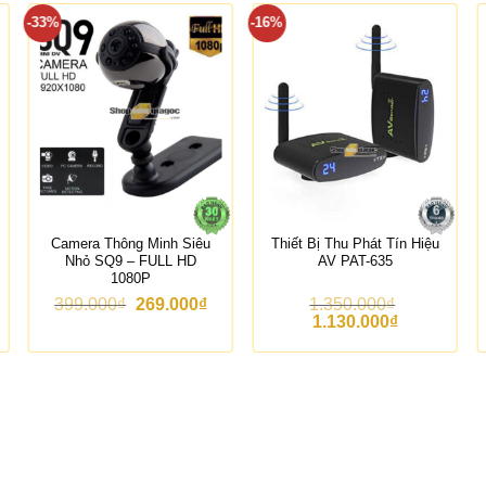
-33%
-16%
Camera Thông Minh Siêu
Thiết Bị Thu Phát Tín Hiệu
Nhỏ SQ9 – FULL HD
AV PAT-635
1080P
G
G
399.000
₫
269.000
₫
1.350.000
₫
i
i
G
G
1.130.000
₫
á
á
i
i
g
h
á
á
ố
i
g
h
c
ệ
ố
i
l
n
c
ệ
à
t
l
n
:
ạ
à
t
3
i
:
ạ
9
l
1
i