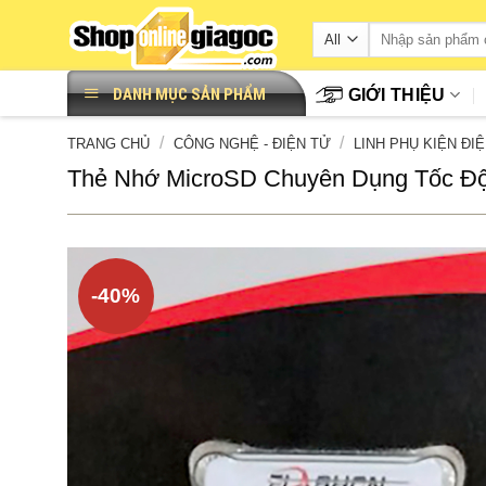
Skip
to
content
DANH MỤC SẢN PHẨM
GIỚI THIỆU
/
/
TRANG CHỦ
CÔNG NGHỆ - ĐIỆN TỬ
LINH PHỤ KIỆN ĐI
Thẻ Nhớ MicroSD Chuyên Dụng Tốc Đ
-40%