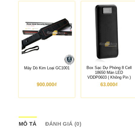
Cầm
Box Sạc Dự Phòng 8 Cell
Máy Dò Kim Loại GC1001
18650 Màn LED
VDDP0603 ( Không Pin )
900.000
₫
63.000
₫
G
á
h
ệ
n
MÔ TẢ
ĐÁNH GIÁ (0)
ạ