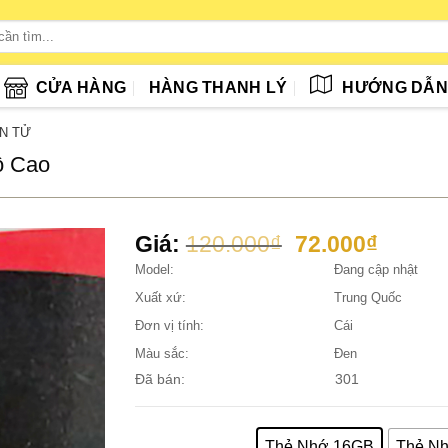
CỬA HÀNG
HÀNG THANH LÝ
HƯỚNG DẪ
ỆN TỬ
ộ Cao
Giá
Giá
Giá:
120.000
₫
72.000
₫
gốc
hiện
Model:
Đang cập nhật
là:
tại
Xuất xứ:
Trung Quốc
120.000₫.
là:
Đơn vị tính:
Cái
72.000
Màu sắc:
Đen
Đã bán:
301
Thẻ Nhớ 16GB
Thẻ N