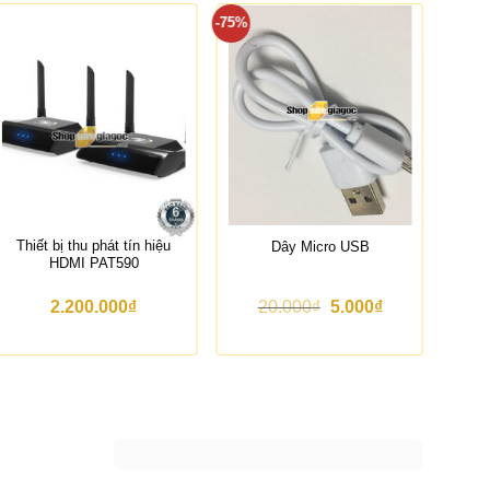
-75%
Thiết bị thu phát tín hiệu
Kín
Dây Micro USB
HDMI PAT590
G
G
2.200.000
₫
20.000
₫
5.000
₫
i
i
á
á
g
h
ố
i
c
ệ
l
n
à
t
:
ạ
2
i
0
l