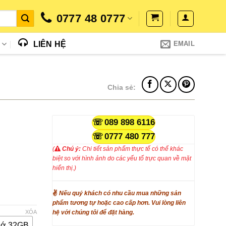
0777 48 0777
N
LIÊN HỆ
EMAIL
Chia sẻ:
089 898 6116
0777 480 777
(
Chú ý:
Chi tiết sản phẩm thực tế có thể khác
biệt so với hình ảnh do các yếu tố trực quan về mặt
₫.
hiển thị.)
✌
Nếu quý khách có nhu cầu mua những sản
phẩm tương tự hoặc cao cấp hơn. Vui lòng liên
XÓA
hệ với chúng tôi để đặt hàng.
hớ 32GB