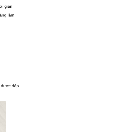
ời gian.
năng làm
u được đáp