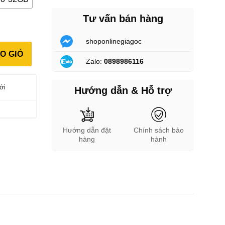
Tư vấn bán hàng
shoponlinegiagoc
ố lượng
O GIỎ
Zalo:
0898986116
ới
Hướng dẫn & Hỗ trợ
Hướng dẫn đặt
Chính sách bảo
hàng
hành