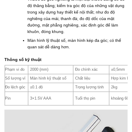
độ thăng bằng; kiểm tra góc độ của những vật dụng
trong xây dựng hay thiết kế nội thất; như đo độ
nghiêng của mái, thanh đà; đo độ dốc của mặt
đường, mặt phẳng nghiêng, xác định góc để làm
khuôn, đóng khung.
Màn hình lỹ thuật số, màn hình kép đa góc; có thể
quan sát dễ dàng hơn.
Thông số kỹ thuật
Phạm vi đo
2000 (mm)
Đo chính xác
±0,5mm
Số lượng vỉ
Màn hình kỹ thuật số
Chất liệu
Hợp kim kim
Đo lệch góc
±0.1 độ
Trọng lượng tịnh
2kg
Pin
3×1.5V AAA
Tuổi thọ pin
khoảng 60h