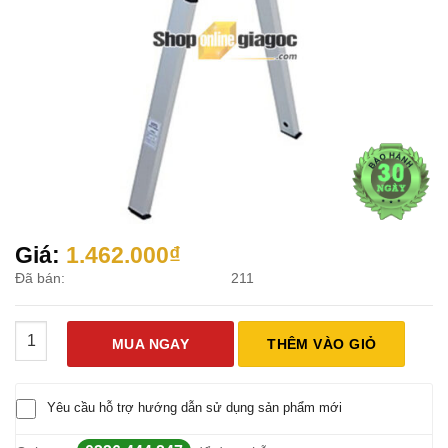
Giá:
1.462.000
₫
Đã bán:
211
Thước Thủy Điện Tử Đo Độ Nghiêng - Cân Bằng Nivo 2000mm
MUA NGAY
THÊM VÀO GIỎ
Yêu cầu hỗ trợ hướng dẫn sử dụng sản phẩm mới