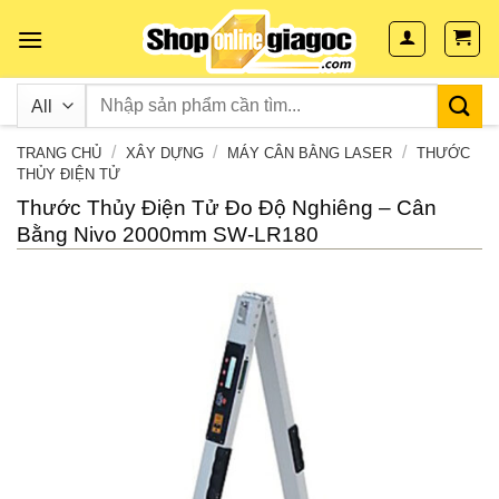
Skip
to
content
/
/
/
TRANG CHỦ
XÂY DỰNG
MÁY CÂN BẰNG LASER
THƯỚC
THỦY ĐIỆN TỬ
Thước Thủy Điện Tử Đo Độ Nghiêng – Cân
Bằng Nivo 2000mm SW-LR180