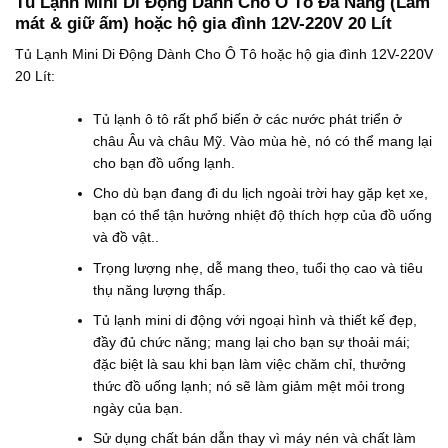
Tủ Lạnh Mini Di Động Dành Cho Ô Tô Đa Năng (Làm
ừ
.
à
mát & giữ ấm) hoặc hộ gia đình 12V-220V 20 Lít
1
0
:
4
0
9
Tủ Lạnh Mini Di Động Dành Cho Ô Tô hoặc hộ gia đình 12V-220V
0
0
.
20 Lít:
.
₫
0
0
.
0
0
0
Tủ lạnh ô tô rất phổ biến ở các nước phát triển ở
0
₫
₫
.
châu Âu và châu Mỹ. Vào mùa hè, nó có thể mang lại
đ
cho bạn đồ uống lạnh.
ế
n
Cho dù bạn đang đi du lịch ngoài trời hay gặp kẹt xe,
1
bạn có thể tận hưởng nhiệt độ thích hợp của đồ uống
8
7
và đồ vật..
.
Trọng lượng nhẹ, dễ mang theo, tuổi thọ cao và tiêu
0
0
thụ năng lượng thấp.
0
₫
Tủ lạnh mini di động với ngoại hình và thiết kế đẹp,
đầy đủ chức năng; mang lại cho bạn sự thoải mái;
đặc biệt là sau khi bạn làm việc chăm chỉ, thưởng
thức đồ uống lạnh; nó sẽ làm giảm mệt mỏi trong
ngày của bạn.
Sử dụng chất bán dẫn thay vì máy nén và chất làm