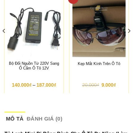
Bộ Đổi Nguồn Từ 220V Sang
Kẹp Mắt Kính Trên Ô Tô
Ổ Cắm Ô Tô 12V
K
G
G
140.000
₫
–
187.000
₫
20.000
₫
9.000
₫
h
i
i
o
á
á
ả
g
h
n
ố
i
g
c
ệ
g
l
n
i
à
t
MÔ TẢ
ĐÁNH GIÁ (0)
á
:
ạ
:
2
i
t
0
l