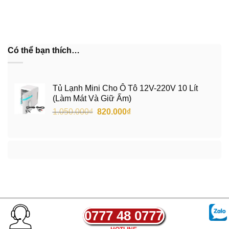
Có thể bạn thích…
Tủ Lạnh Mini Cho Ô Tô 12V-220V 10 Lít
(Làm Mát Và Giữ Ấm)
Giá
Giá
1.050.000
₫
820.000
₫
gốc
hiện
là:
tại
1.050.000₫.
là:
820.000₫.
0777 48 0777