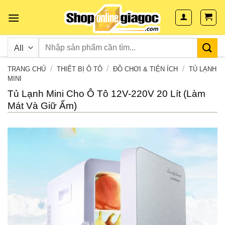
Skip
to
content
/
/
/
TRANG CHỦ
THIẾT BỊ Ô TÔ
ĐỒ CHƠI & TIỆN ÍCH
TỦ LẠNH
MINI
Tủ Lạnh Mini Cho Ô Tô 12V-220V 20 Lít (Làm
Mát Và Giữ Ấm)