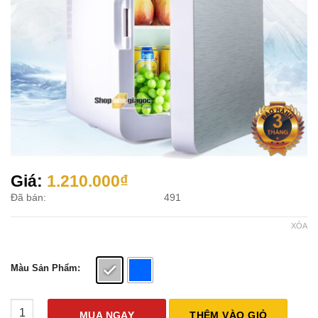
Giá:
1.210.000
₫
Đã bán:
491
XÓA
Màu Sản Phẩm:
Tủ Lạnh Mini Cho Ô Tô 12V-220V 20 Lít (Làm Mát Và Giữ Ấm) s
MUA NGAY
THÊM VÀO GIỎ