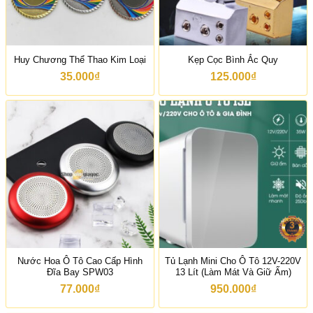
Huy Chương Thể Thao Kim Loại
Kẹp Cọc Bình Ắc Quy
35.000
₫
125.000
₫
Nước Hoa Ô Tô Cao Cấp Hình
Tủ Lạnh Mini Cho Ô Tô 12V-220V
Đĩa Bay SPW03
13 Lít (Làm Mát Và Giữ Ấm)
77.000
₫
950.000
₫