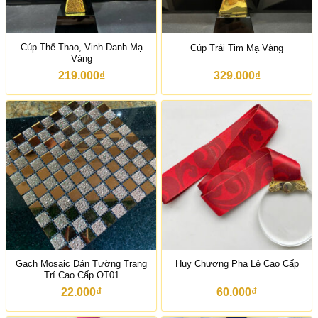
Cúp Thể Thao, Vinh Danh Mạ
Cúp Trái Tim Mạ Vàng
Vàng
219.000
₫
329.000
₫
Gạch Mosaic Dán Tường Trang
Huy Chương Pha Lê Cao Cấp
Trí Cao Cấp OT01
22.000
₫
60.000
₫