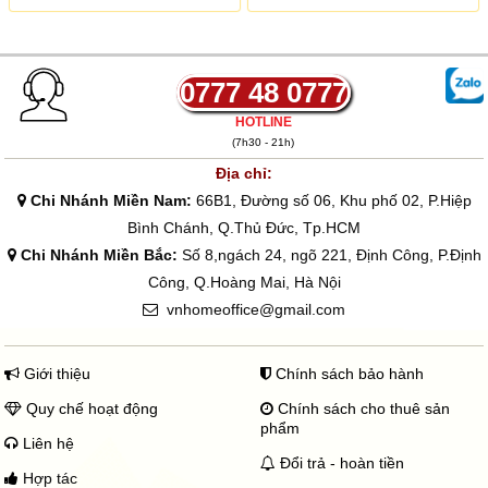
á
á
g
h
ố
i
c
ệ
l
n
0777 48 0777
à
t
:
ạ
HOTLINE
2
i
(7h30 - 21h)
0
l
.
à
Địa chỉ:
0
:
Chi Nhánh Miền Nam:
66B1, Đường số 06, Khu phố 02, P.Hiệp
0
9
0
.
Bình Chánh, Q.Thủ Đức, Tp.HCM
₫
0
Chi Nhánh Miền Bắc:
Số 8,ngách 24, ngõ 221, Định Công, P.Định
.
0
0
Công, Q.Hoàng Mai, Hà Nội
₫
vnhomeoffice@gmail.com
.
Giới thiệu
Chính sách bảo hành
Quy chế hoạt động
Chính sách cho thuê sản
phẩm
Liên hệ
Đổi trả - hoàn tiền
Hợp tác