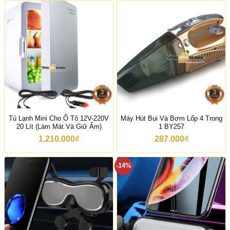
Tủ Lạnh Mini Cho Ô Tô 12V-220V
Máy Hút Bụi Và Bơm Lốp 4 Trong
20 Lít (Làm Mát Và Giữ Ấm)
1 BY257
1.210.000
₫
287.000
₫
-14%