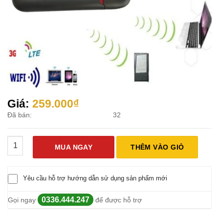
Giá:
259.000
₫
Đã bán:
32
Usb HSPA Gắn Sim 3G Phát Wifi số lượng
MUA NGAY
THÊM VÀO GIỎ
Yêu cầu hỗ trợ hướng dẫn sử dụng sản phẩm mới
0336.444.247
Gọi ngay
để được hỗ trợ