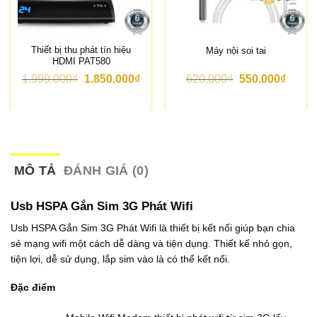
Thiết bị thu phát tín hiệu
Máy nội soi tai
HDMI PAT580
G
G
G
G
1.999.000
₫
1.850.000
₫
620.000
₫
550.000
₫
i
i
i
i
á
á
á
á
g
h
g
h
ố
i
ố
i
c
ệ
c
ệ
l
n
l
n
à
t
à
t
:
ạ
:
ạ
MÔ TẢ
ĐÁNH GIÁ (0)
1
i
6
i
.
l
2
l
9
à
0
à
Usb HSPA Gắn Sim 3G Phát Wifi
9
:
.
:
9
1
0
5
Usb HSPA Gắn Sim 3G Phát Wifi là thiết bị kết nối giúp bạn chia
.
.
0
5
sẻ mạng wifi một cách dễ dàng và tiện dụng. Thiết kế nhỏ gọn,
0
8
0
0
0
5
₫
.
tiện lợi, dễ sử dụng, lắp sim vào là có thể kết nối.
0
0
.
0
₫
.
0
Đặc điểm
.
0
0
0
₫
0
.