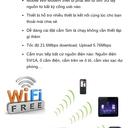
Mobile Wifi Modem thiết bị phát wifi từ sim 3G lấy
₫
nguồn từ bất kỳ cổng usb nào.
.
Thiết bị hỗ trợ nhiều thiết bị kết nối cùng lúc cho bạn
thoải mái chia sẻ.
Dễ dàng cài đặt cắm Sim là chạy không cần thiết lập
gì thêm
Tốc độ 21.6Mbps download, Upload 5.76Mbps
Cắm trực tiếp bất cứ nguồn điện nào: Nguồn điện
5V/1A, ổ cắm điện, cắm trên xe ô tô, cắm vào sạc dự
phòng….