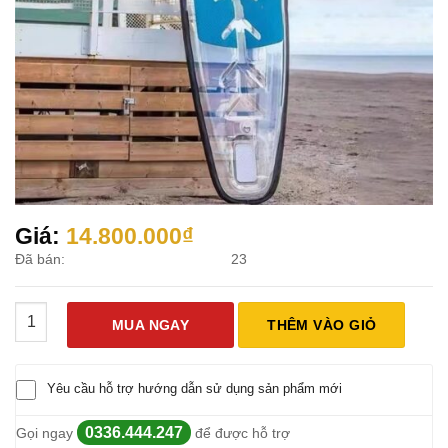
Giá:
14.800.000
₫
Đã bán:
23
Ván Chèo Sup Trong Suốt Xương Cá Xanh SPW11 số lượng
MUA NGAY
THÊM VÀO GIỎ
Yêu cầu hỗ trợ hướng dẫn sử dụng sản phẩm mới
0336.444.247
Gọi ngay
để được hỗ trợ