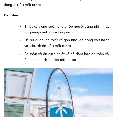
0
0
đang đi trên mặt nước.
0
₫
₫
đ
đ
ế
Đặc điểm
ế
n
n
2
Thiết kế trong suốt: cho phép người dùng nhìn thấy
1
.
8
3
rõ quang cảnh dưới lòng nước.
4
8
Dễ sử dụng: có thiết kế gọn nhẹ, dễ dàng vận hành
.
0
0
.
và điều khiển trên mặt nước.
0
0
0
0
An toàn và ổn định: thiết kế để đảm bảo an toàn và
.
0
ổn định khi chèo trên mặt nước.
0
₫
0
0
₫