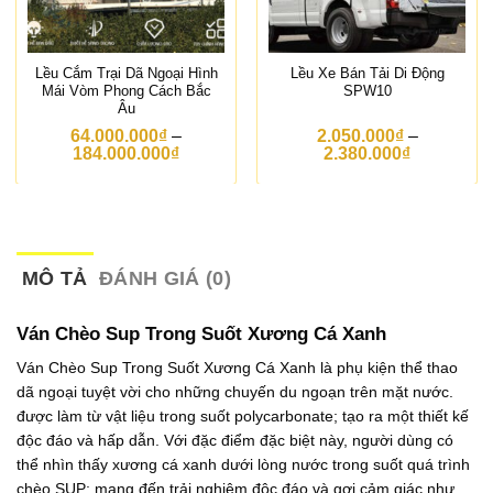
Lều Cắm Trại Dã Ngoại Hình
Lều Xe Bán Tải Di Động
Mái Vòm Phong Cách Bắc
SPW10
Âu
64.000.000
₫
–
2.050.000
₫
–
K
K
184.000.000
₫
2.380.000
₫
h
h
o
o
ả
ả
n
n
g
g
g
g
i
i
MÔ TẢ
ĐÁNH GIÁ (0)
á
á
:
:
t
t
Ván Chèo Sup Trong Suốt Xương Cá Xanh
ừ
ừ
6
2
Ván Chèo Sup Trong Suốt Xương Cá Xanh là phụ kiện thể thao
4
.
dã ngoại tuyệt vời cho những chuyến du ngoạn trên mặt nước.
.
0
0
5
được làm từ vật liệu trong suốt polycarbonate; tạo ra một thiết kế
0
0
độc đáo và hấp dẫn. Với đặc điểm đặc biệt này, người dùng có
0
.
thể nhìn thấy xương cá xanh dưới lòng nước trong suốt quá trình
.
0
0
0
chèo SUP; mang đến trải nghiệm độc đáo và gợi cảm giác như