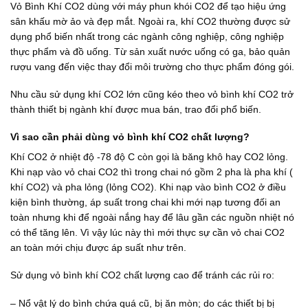
0
1
Vỏ Bình Khí CO2 dùng với máy phun khói CO2 để tạo hiệu ứng
0
3
sân khấu mờ ảo và đẹp mắt. Ngoài ra, khí CO2 thường được sử
0
0
₫
.
dụng phổ biến nhất trong các ngành công nghiệp, công nghiệp
.
0
thực phẩm và đồ uống. Từ sản xuất nước uống có ga, bảo quản
0
rượu vang đến việc thay đổi môi trường cho thực phẩm đóng gói.
0
₫
.
Nhu cầu sử dụng khí CO2 lớn cũng kéo theo vỏ bình khí CO2 trở
thành thiết bị ngành khí được mua bán, trao đổi phổ biến.
Vì sao cần phải dùng vỏ bình khí CO2 chất lượng?
Khí CO2 ở nhiệt độ -78 độ C còn gọi là băng khô hay CO2 lỏng.
Khi nạp vào vỏ chai CO2 thì trong chai nó gồm 2 pha là pha khí (
khí CO2) và pha lỏng (lỏng CO2). Khi nạp vào bình CO2 ở điều
kiện bình thường, áp suất trong chai khi mới nạp tương đối an
toàn nhưng khi để ngoài nắng hay để lâu gần các nguồn nhiệt nó
có thể tăng lên. Vì vậy lúc này thì mới thực sự cần vỏ chai CO2
an toàn mới chịu được áp suất như trên.
Sử dụng vỏ bình khí CO2 chất lượng cao để tránh các rủi ro:
– Nổ vật lý do bình chứa quá cũ, bị ăn mòn; do các thiết bị bị