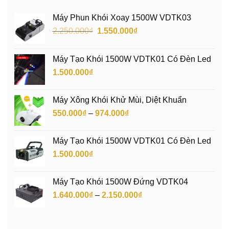
Máy Phun Khói Xoay 1500W VDTK03
Giá
Giá
2.250.000
₫
1.550.000
₫
gốc
hiện
là:
tại
Máy Tạo Khói 1500W VDTK01 Có Đèn Led
2.250.000₫.
là:
1.500.000
₫
1.550.000₫.
Máy Xông Khói Khử Mùi, Diệt Khuẩn
Khoảng
550.000
₫
–
974.000
₫
giá:
từ
Máy Tạo Khói 1500W VDTK01 Có Đèn Led
550.000₫
1.500.000
₫
đến
974.000₫
Máy Tạo Khói 1500W Đứng VDTK04
Khoảng
1.640.000
₫
–
2.150.000
₫
giá:
từ
1.640.000₫