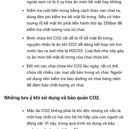
ngoài xem có bị ô xy hóa ăn mòn bề mặt hay không.
Kiểm tra ruột bên trong bằng cách tháo van chai ra,
dùng đèn pin kiểm tra bề mặt lõi trong. Nếu có hiện
tượng rỗ bề mặt thì phải tiến hành thử áp 250bar để
kiểm tra chất lượng của vỏ chai.
Bình chứa khí CO2 rất dễ bị rỗ bề mặt lõi trong;
nguyên nhân là do khí CO2 dễ dàng kết hợp với hơi
nước tạo ra axit nhẹ là H2CO3. Loại Axit nhẹ này gây
ra ăn mòn bề mặt lõi trong của chai chứa khí.
Đối với các chai chứa khí CO2 lâu ngày, rất có thể
chứa rất nhiều các mạt sắt bên trong vỏ chai. Người
sử dụng nên kiểm tra bảo dưỡng vỏ chai hàng năm
để đảm bảo chất lượng vỏ chai.
Những lưu ý khi sử dụng và bảo quản CO2.
Mặc dù CO2 không phải là khí độc nhưng nó vẫn là
một hợp chất có hại cho hệ hô hấp của con người và
động vật. Vì vậy, trong quá trình sử dụng và bảo