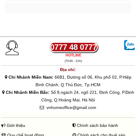
đến
2.150.000₫
0777 48 0777
HOTLINE
(7h30 - 21h)
Địa chỉ:
Chi Nhánh Miền Nam:
66B1, Đường số 06, Khu phố 02, P.Hiệp
Bình Chánh, Q.Thủ Đức, Tp.HCM
Chi Nhánh Miền Bắc:
Số 8,ngách 24, ngõ 221, Định Công, P.Định
Công, Q.Hoàng Mai, Hà Nội
vnhomeoffice@gmail.com
Giới thiệu
Chính sách bảo hành
Quy chế hoạt động
Chính sách cho thuê sản