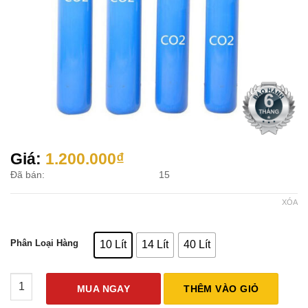
Giá:
1.200.000
₫
Đã bán:
15
XÓA
Phân Loại Hàng
10 Lít
14 Lít
40 Lít
Vỏ Bình Khí CO2 số lượng
MUA NGAY
THÊM VÀO GIỎ