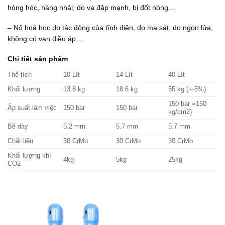
hỏng hóc, hàng nhái; do va đập mạnh, bị đốt nóng…
– Nổ hoá học do tác động của tĩnh điện, do ma sát, do ngọn lửa,
không có van điều áp…
Chi tiết sản phẩm
Thể tích
10 Lít
14 Lít
40 Lít
Khối lượng
13.8 kg
18.6 kg
55 kg (+-5%)
150 bar =150
Ấp suất làm việc
150 bar
150 bar
kg/cm2)
Bề dày
5.2 mm
5.7 mm
5.7 mm
Chất liệu
30 CrMo
30 CrMo
30 CrMo
Khối lượng khí
4kg
5kg
25kg
CO2