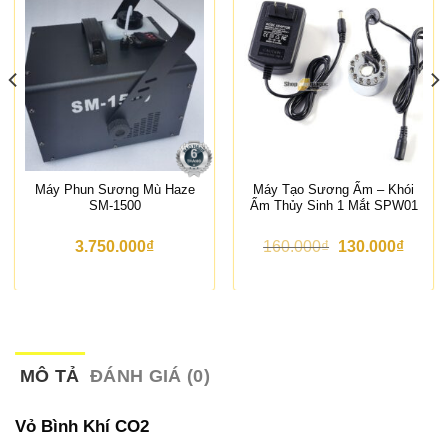
Máy Phun Sương Mù Haze
Máy Tạo Sương Ẩm – Khói
SM-1500
Ẩm Thủy Sinh 1 Mắt SPW01
G
G
3.750.000
₫
160.000
₫
130.000
₫
i
i
á
á
g
h
ố
i
c
ệ
l
n
à
t
:
ạ
MÔ TẢ
ĐÁNH GIÁ (0)
1
i
6
l
0
à
Vỏ Bình Khí CO2
.
: