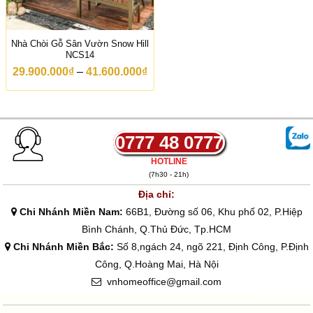
Nhà Chòi Gỗ Sân Vườn Snow Hill
NCS14
K
29.900.000
₫
–
41.600.000
₫
h
o
ả
n
g
g
0777 48 0777
i
á
HOTLINE
:
(7h30 - 21h)
t
ừ
Địa chỉ:
2
Chi Nhánh Miền Nam:
66B1, Đường số 06, Khu phố 02, P.Hiệp
9
.
Bình Chánh, Q.Thủ Đức, Tp.HCM
9
Chi Nhánh Miền Bắc:
Số 8,ngách 24, ngõ 221, Định Công, P.Định
0
0
Công, Q.Hoàng Mai, Hà Nội
.
vnhomeoffice@gmail.com
0
0
0