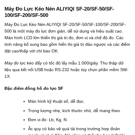
Máy Đo Lực Kéo Nén ALIYIQI SF-20/SF-50/SF-
100/SF-200/SF-500
Máy Đo Lực Kéo Nén ALIYIQI SF-20/SF-50/SF-100/SF-200/SF-
500 là một máy đo lực đơn giản, dễ sử dụng và hiệu suất cao.
Màn hình LCD lớn thiển thị giá trị đo, đơn vị và chế độ đo. Các
tính năng bổ sung bao gồm hiển thị giá trị đảo ngược và các điểm
đặt cao/thấp với chỉ báo OK.
Máy đo lực kéo đẩy
có tốc độ lấy mẫu 1.000/giây. Thu thập dữ
liệu qua kết nối USB hoặc RS-232 hoặc tùy chọn phần mềm SW-
1X.
Đặc điểm đồng hồ đo lực SF
Màn hình kỹ thuật số, dễ đọc.
Trọng lượng nhẹ, kích thước nhỏ, dễ mang theo.
Đơn vị đo: Lb, Kg, N.
Ắc quy có bảo vệ quá tải trong trường hợp đoản