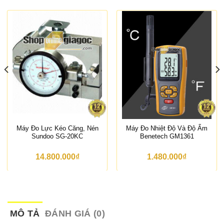
Máy Đo Lực Kéo Căng, Nén
Máy Đo Nhiệt Độ Và Độ Ẩm
Sundoo SG-20KC
Benetech GM1361
14.800.000
₫
1.480.000
₫
MÔ TẢ
ĐÁNH GIÁ (0)