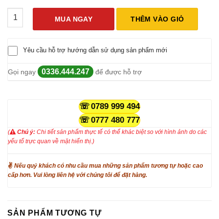
Máy Đo Lực Kéo Nén ALIYIQI SF-20/SF-50/SF-100/SF-200/SF-50
MUA NGAY
THÊM VÀO GIỎ
Yêu cầu hỗ trợ hướng dẫn sử dụng sản phẩm mới
0336.444.247
Gọi ngay
để được hỗ trợ
0789 999 494
0777 480 777
(
Chú ý:
Chi tiết sản phẩm thực tế có thể khác biệt so với hình ảnh do các
yếu tố trực quan về mặt hiển thị.)
✌
Nếu quý khách có nhu cầu mua những sản phẩm tương tự hoặc cao
cấp hơn. Vui lòng liên hệ với chúng tôi để đặt hàng.
SẢN PHẨM TƯƠNG TỰ