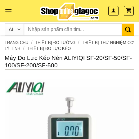
Skip
to
content
/
/
TRANG CHỦ
THIẾT BỊ ĐO LƯỜNG
THIẾT BỊ THỬ NGHIỆM CƠ
/
LÝ TÍNH
THIẾT BỊ ĐO LỰC KÉO
Máy Đo Lực Kéo Nén ALIYIQI SF-20/SF-50/SF-
100/SF-200/SF-500