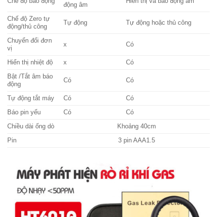
Chế độ báo động
Hiển thị và báo động âm
động âm
Chế độ Zero tự
Tự động
Tự động hoặc thủ công
động/thủ công
Chuyển đổi đơn
x
Có
vị
Hiển thị nhiệt độ
x
Có
Bật /Tắt âm báo
Có
Có
động
Tự động tắt máy
Có
Có
Báo pin yếu
Có
Có
Chiều dài ống dò
Khoảng 40cm
Pin
3 pin AAA1.5