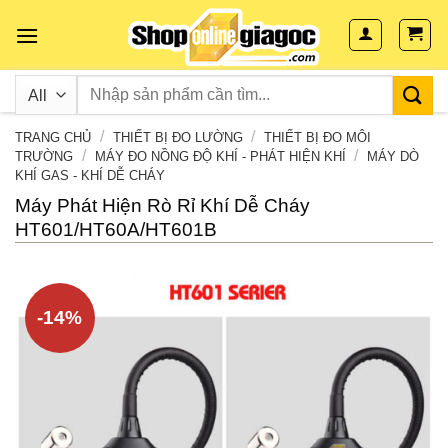
Skip
to
content
/
/
TRANG CHỦ
THIẾT BỊ ĐO LƯỜNG
THIẾT BỊ ĐO MÔI
/
/
TRƯỜNG
MÁY ĐO NỒNG ĐỘ KHÍ - PHÁT HIỆN KHÍ
MÁY DÒ
KHÍ GAS - KHÍ DỄ CHÁY
Máy Phát Hiện Rò Rỉ Khí Dễ Cháy
HT601/HT60A/HT601B
-14%