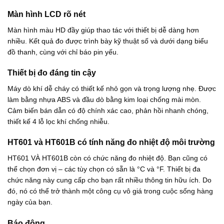
Màn hình LCD rõ nét
Màn hình màu HD đầy giúp thao tác với thiết bị dễ dàng hơn
nhiều. Kết quả đo được trình bày kỹ thuật số và dưới dạng biểu
đồ thanh, cùng với chỉ báo pin yếu.
Thiết bị đo đáng tin cậy
Máy dò khí dễ cháy có thiết kế nhỏ gọn và trọng lượng nhẹ. Được
làm bằng nhựa ABS và đầu dò bằng kim loại chống mài mòn.
Cảm biến bán dẫn có độ chính xác cao, phản hồi nhanh chóng,
thiết kế 4 lỗ lọc khí chống nhiễu.
HT601 và HT601B có tính năng đo nhiệt độ môi trường
HT601 VÀ HT601B còn có chức năng đo nhiệt độ. Bạn cũng có
thể chọn đơn vị – các tùy chọn có sẵn là °C và °F. Thiết bị đa
chức năng này cung cấp cho bạn rất nhiều thông tin hữu ích. Do
đó, nó có thể trở thành một công cụ vô giá trong cuộc sống hàng
ngày của bạn.
Báo động