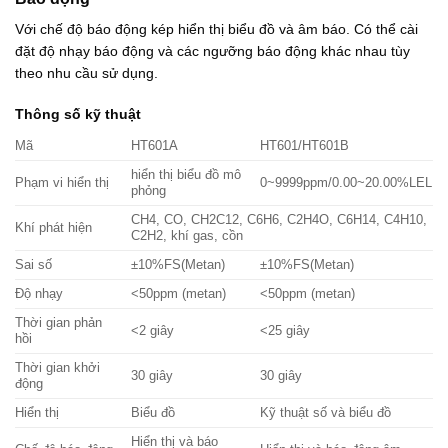
Với chế độ báo động kép hiển thị biểu đồ và âm báo. Có thể cài
đặt độ nhạy báo động và các ngưỡng báo động khác nhau tùy
theo nhu cầu sử dụng.
Thông số kỹ thuật
Mã
HT601A
HT601/HT601B
hiển thị biểu đồ mô
Phạm vi hiển thị
0~9999ppm/0.00~20.00%LEL
phỏng
CH4, CO, CH2C12, C6H6, C2H4O, C6H14, C4H10,
Khí phát hiện
C2H2, khí gas, cồn
Sai số
±10%FS(Metan)
±10%FS(Metan)
Độ nhạy
<50ppm (metan)
<50ppm (metan)
Thời gian phản
<2 giây
<25 giây
hồi
Thời gian khởi
30 giây
30 giây
động
Hiển thị
Biểu đồ
Kỹ thuật số và biểu đồ
Hiển thị và báo