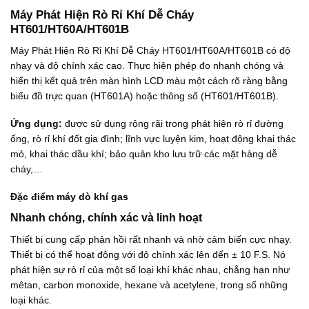
Máy Phát Hiện Rò Rỉ Khí Dễ Cháy
HT601/HT60A/HT601B
Máy Phát Hiện Rò Rỉ Khí Dễ Cháy HT601/HT60A/HT601B có độ
nhạy và độ chính xác cao. Thực hiện phép đo nhanh chóng và
hiển thị kết quả trên màn hình LCD màu một cách rõ ràng bằng
biểu đồ trực quan (HT601A) hoặc thông số (HT601/HT601B).
Ứng dụng:
được sử dụng rộng rãi trong phát hiện rò rỉ đường
ống, rò rỉ khí đốt gia đình; lĩnh vực luyện kim, hoạt động khai thác
mỏ, khai thác dầu khí; bảo quản kho lưu trữ các mặt hàng dễ
cháy,…
Đặc điểm máy dò khí gas
Nhanh chóng, chính xác và linh hoạt
Thiết bị cung cấp phản hồi rất nhanh và nhờ cảm biến cực nhạy.
Thiết bị có thể hoạt động với độ chính xác lên đến ± 10 F.S. Nó
phát hiện sự rò rỉ của một số loại khí khác nhau, chẳng hạn như
mêtan, carbon monoxide, hexane và acetylene, trong số những
loại khác.