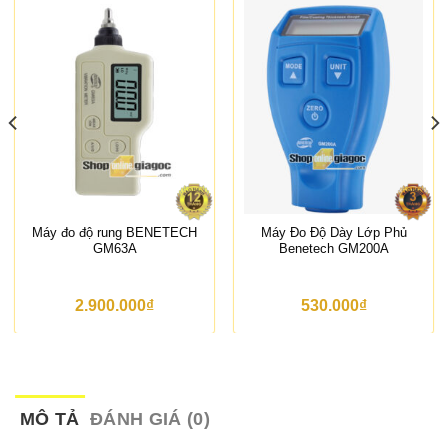
Máy đo độ rung BENETECH
Máy Đo Độ Dày Lớp Phủ
GM63A
Benetech GM200A
2.900.000
₫
530.000
₫
MÔ TẢ
ĐÁNH GIÁ (0)