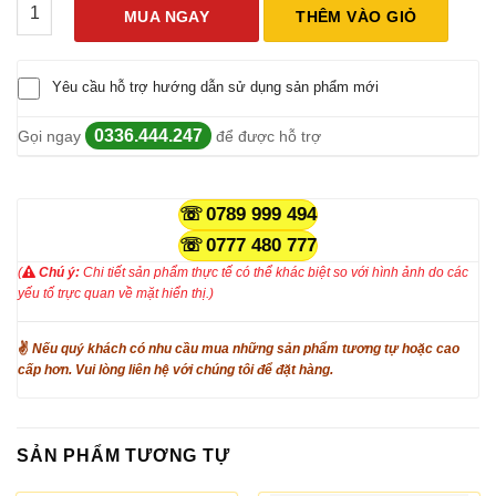
Máy Phát Hiện Rò Rỉ Khí Dễ Cháy HT601/HT60A/HT601B số lượ
MUA NGAY
THÊM VÀO GIỎ
Yêu cầu hỗ trợ hướng dẫn sử dụng sản phẩm mới
0336.444.247
Gọi ngay
để được hỗ trợ
0789 999 494
0777 480 777
(
Chú ý:
Chi tiết sản phẩm thực tế có thể khác biệt so với hình ảnh do các
yếu tố trực quan về mặt hiển thị.)
✌
Nếu quý khách có nhu cầu mua những sản phẩm tương tự hoặc cao
cấp hơn. Vui lòng liên hệ với chúng tôi để đặt hàng.
SẢN PHẨM TƯƠNG TỰ